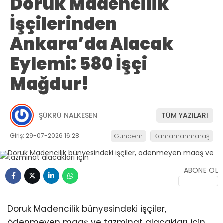
Doruk Madencilik
İşçilerinden
Ankara’da Alacak
Eylemi: 580 İşçi
Mağdur!
ŞÜKRÜ NALKESEN
TÜM YAZILARI
Giriş: 29-07-2026 16:28
Gündem
Kahramanmaraş
ABONE OL
Doruk Madencilik bünyesindeki işçiler,
ödenmeyen maaş ve tazminat alacakları için