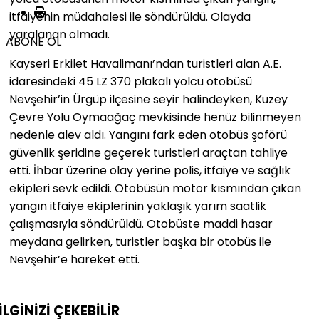
itfaiyenin müdahalesi ile söndürüldü. Olayda
yaralanan olmadı.
ABONE OL
Kayseri Erkilet Havalimanı’ndan turistleri alan A.E.
idaresindeki 45 LZ 370 plakalı yolcu otobüsü
Nevşehir’in Ürgüp ilçesine seyir halindeyken, Kuzey
Çevre Yolu Oymaağaç mevkisinde henüz bilinmeyen
nedenle alev aldı. Yangını fark eden otobüs şoförü
güvenlik şeridine geçerek turistleri araçtan tahliye
etti. İhbar üzerine olay yerine polis, itfaiye ve sağlık
ekipleri sevk edildi. Otobüsün motor kısmından çıkan
yangın itfaiye ekiplerinin yaklaşık yarım saatlik
çalışmasıyla söndürüldü. Otobüste maddi hasar
meydana gelirken, turistler başka bir otobüs ile
Nevşehir’e hareket etti.
İLGİNİZİ
ÇEKEBİLİR