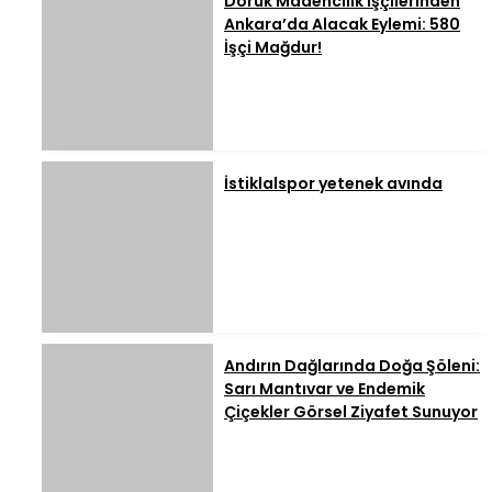
Doruk Madencilik İşçilerinden
Ankara’da Alacak Eylemi: 580
İşçi Mağdur!
İstiklalspor yetenek avında
Andırın Dağlarında Doğa Şöleni:
Sarı Mantıvar ve Endemik
Çiçekler Görsel Ziyafet Sunuyor