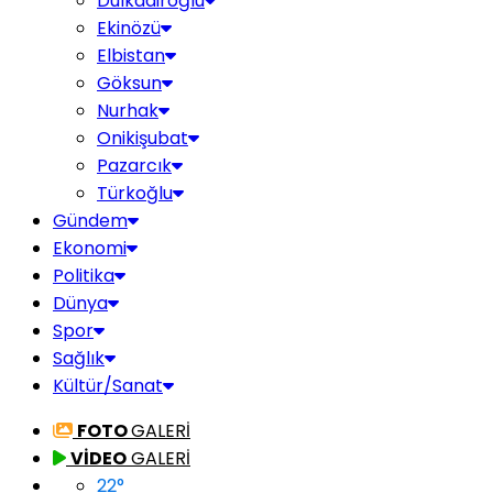
Dulkadiroğlu
Ekinözü
Elbistan
Göksun
Nurhak
Onikişubat
Pazarcık
Türkoğlu
Gündem
Ekonomi
Politika
Dünya
Spor
Sağlık
Kültür/Sanat
FOTO
GALERİ
VİDEO
GALERİ
22
°