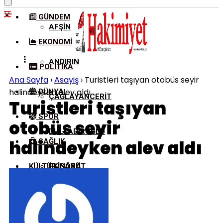
GÜNDEM
AFŞIN
EKONOMI
ANDIRIN
POLITIKA
Ana Sayfa
›
Asayiş
›
Turistleri taşıyan otobüs seyir
halindeyken alev aldı
DÜNYA
ÇAĞLAYANCERIT
Turistleri taşıyan
SPOR
otobüs seyir
DULKADIROĞLU
halindeyken alev aldı
SAĞLIK
KÜLTÜR/SANAT
EKINÖZÜ
ELBISTAN