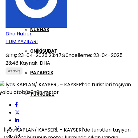
GÖKSUN
NURHAK
Dha Haber
TÜM YAZILARI
ONIKIŞUBAT
Giriş: 23-04-2025 23:47
Güncelleme: 23-04-2025
23:48
Kaynak: DHA
Asayiş
PAZARCIK
TÜRKOĞLU
İlyas KAPLAN/ KAYSERİ, – KAYSERİ’de turistleri taşıyan
yolcu otobüsünün motor kısmında çıkan yangın,