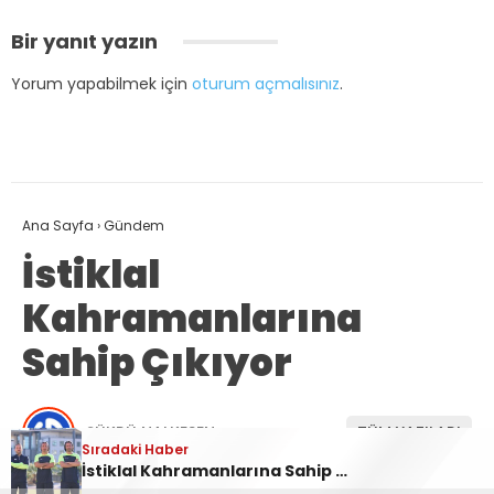
Bir yanıt yazın
Yorum yapabilmek için
oturum açmalısınız
.
Ana Sayfa
›
Gündem
İstiklal
Kahramanlarına
Sahip Çıkıyor
ŞÜKRÜ NALKESEN
TÜM YAZILARI
Sıradaki Haber
Sıradaki Haber
Sıradaki Haber
İstiklalspor yetenek avında
İstiklal Kahramanlarına Sahip Çıkıyor
Andırın Dağlarında Doğa Şöleni: Sarı Mantıvar ve Endemik Çiçekler Görsel Ziyafet Sunuyor
Giriş: 28-07-2026 11:55