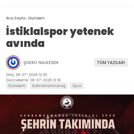
Ana Sayfa
›
Gündem
İstiklalspor yetenek
avında
ŞÜKRÜ NALKESEN
TÜM YAZILARI
Giriş: 28-07-2026 12:35
Güncelleme: 28-07-2026 12:18
Gündem
Kahramanmaraş
Spor