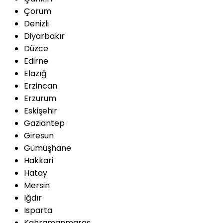
Çorum
Denizli
Diyarbakır
Düzce
Edirne
Elazığ
Erzincan
Erzurum
Eskişehir
Gaziantep
Giresun
Gümüşhane
Hakkari
Hatay
Mersin
Iğdır
Isparta
Kahramanmaraş