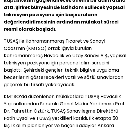
kapasitesini güçlendirecek önemli bir adım daha
attı. Şirket bünyesinde istihdam edilecek yapısal
teknisyen pozisyonu için başvuruların
değerlendirilmesinin ardından mülakat süreci
resmi olarak başladı.
TUSAŞ ile Kahramanmaraş Ticaret ve Sanayi
Odası’nın (KMTSO) ortaklığıyla kurulan
Kahramanmaraş Havacılık ve Uzay Sanayi A.Ş., yapısal
teknisyen pozisyonu için personel alım sürecini
başlattı. Şehirdeki gençler, teknik bilgi ve uygulama
becerilerini gösterecekleri yazılı ve sözlü sınavlardan
geçerek bu fırsatı yakalayacak.
KMTSO’da düzenlenen mülakatlara TUSAŞ Havacılık
Yapısallarından Sorumlu Genel Müdür Yardımcısı Prof.
Dr. Fahrettin Öztürk, TUSAŞ Sanayileşme Direktörü
Fatih Uysal ve TUSAŞ yetkilileri katıldı. İlk etapta 50
kişilik alım planlanıyor ve başarılı adaylar Ankara