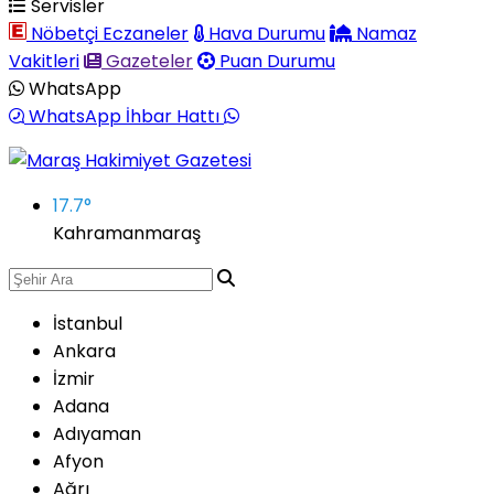
Servisler
Nöbetçi Eczaneler
Hava Durumu
Namaz
Vakitleri
Gazeteler
Puan Durumu
WhatsApp
WhatsApp İhbar Hattı
17.7
°
Kahramanmaraş
İstanbul
Ankara
İzmir
Adana
Adıyaman
Afyon
Ağrı