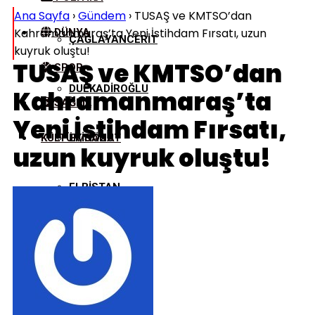
Ana Sayfa
›
Gündem
›
TUSAŞ ve KMTSO’dan
Kahramanmaraş’ta Yeni İstihdam Fırsatı, uzun
DÜNYA
ÇAĞLAYANCERIT
kuyruk oluştu!
TUSAŞ ve KMTSO’dan
SPOR
DULKADIROĞLU
Kahramanmaraş’ta
SAĞLIK
Yeni İstihdam Fırsatı,
KÜLTÜR/SANAT
EKINÖZÜ
uzun kuyruk oluştu!
ELBISTAN
GÖKSUN
NURHAK