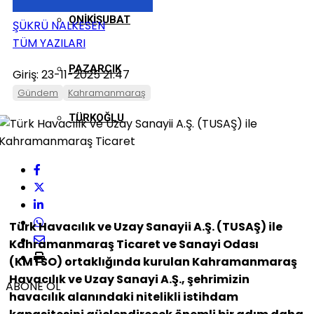
ONIKIŞUBAT
ŞÜKRÜ NALKESEN
TÜM YAZILARI
PAZARCIK
Giriş: 23-11-2025 21:47
Gündem
Kahramanmaraş
TÜRKOĞLU
Türk Havacılık ve Uzay Sanayii A.Ş. (TUSAŞ) ile
Kahramanmaraş Ticaret ve Sanayi Odası
(KMTSO) ortaklığında kurulan Kahramanmaraş
Havacılık ve Uzay Sanayi A.Ş., şehrimizin
ABONE OL
havacılık alanındaki nitelikli istihdam