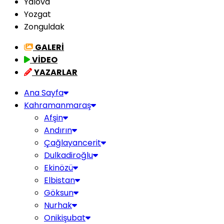
Yalova
Yozgat
Zonguldak
GALERİ
VİDEO
YAZARLAR
Ana Sayfa
Kahramanmaraş
Afşin
Andırın
Çağlayancerit
Dulkadiroğlu
Ekinözü
Elbistan
Göksun
Nurhak
Onikişubat