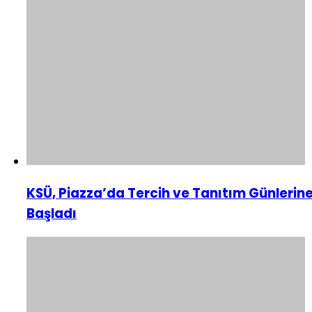
KSÜ, Piazza’da Tercih ve Tanıtım Günlerin
Başladı