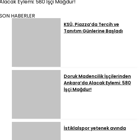
Alacak Eylemi: 580 İşçi Mağdur!
SON HABERLER
KSÜ, Piazza’da Tercih ve
Tanıtım Günlerine Başladı
Doruk Madencilik İşçilerinden
Ankara’da Alacak Eylemi: 580
İşçi Mağdur!
İstiklalspor yetenek avında