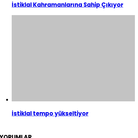
İstiklal Kahramanlarına Sahip Çıkıyor
İstiklal tempo yükseltiyor
YORUMLAR