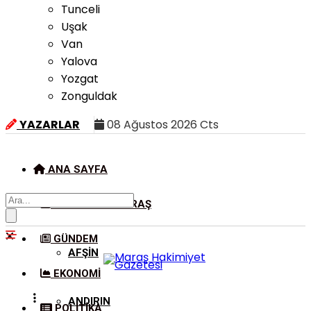
Tunceli
Uşak
Van
Yalova
Yozgat
Zonguldak
YAZARLAR
08 Ağustos 2026 Cts
ANA SAYFA
KAHRAMANMARAŞ
GÜNDEM
AFŞIN
EKONOMI
ANDIRIN
POLITIKA