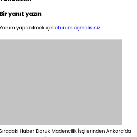
Bir yanıt yazın
Yorum yapabilmek için
oturum açmalısınız
.
Sıradaki Haber
Doruk Madencilik İşçilerinden Ankara’da