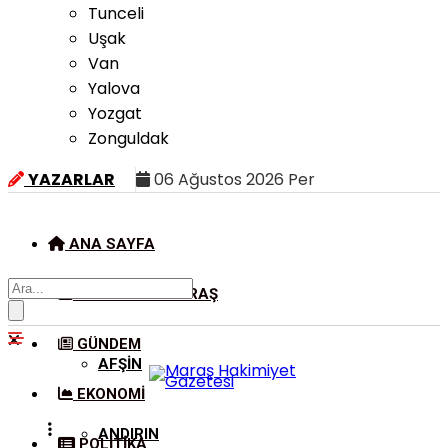
Tunceli
Uşak
Van
Yalova
Yozgat
Zonguldak
YAZARLAR
06 Ağustos 2026 Per
ANA SAYFA
KAHRAMANMARAŞ
GÜNDEM
AFŞIN
EKONOMI
ANDIRIN
POLITIKA