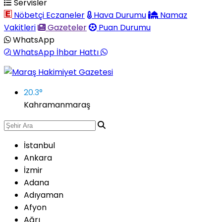
Servisler
Nöbetçi Eczaneler
Hava Durumu
Namaz
Vakitleri
Gazeteler
Puan Durumu
WhatsApp
WhatsApp İhbar Hattı
20.3
°
Kahramanmaraş
İstanbul
Ankara
İzmir
Adana
Adıyaman
Afyon
Ağrı