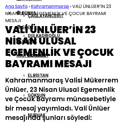
Ana Sayfa
›
Kahramanmaraş
›
VALİ ÜNLÜER’İN 23
NİSAN ULUSAL EGEMENLİK VE ÇOCUK BAYRAMI
DÜNYA
ÇAĞLAYANCERIT
MESAJI
VALİ ÜNLÜER’İN 23
SPOR
DULKADIROĞLU
NİSAN ULUSAL
SAĞLIK
EGEMENLİK VE ÇOCUK
KÜLTÜR/SANAT
EKINÖZÜ
BAYRAMI MESAJI
ELBISTAN
Kahramanmaraş Valisi Mükerrem
Ünlüer, 23 Nisan Ulusal Egemenlik
GÖKSUN
ve Çocuk Bayramı münasebetiyle
bir mesaj yayımladı. Vali Ünlüer
NURHAK
mesajında şunları söyledi: