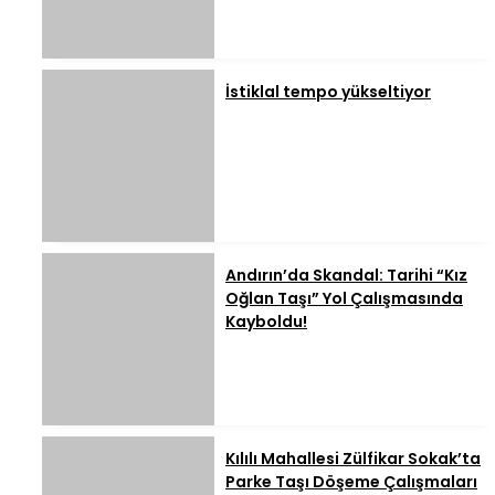
İstiklal tempo yükseltiyor
Andırın’da Skandal: Tarihi “Kız
Oğlan Taşı” Yol Çalışmasında
Kayboldu!
Kılılı Mahallesi Zülfikar Sokak’ta
Parke Taşı Döşeme Çalışmaları