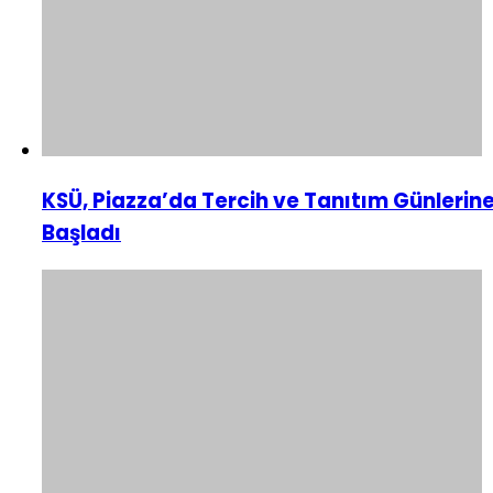
KSÜ, Piazza’da Tercih ve Tanıtım Günlerin
Başladı