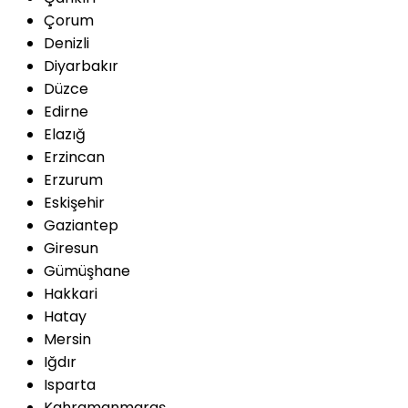
Çorum
Denizli
Diyarbakır
Düzce
Edirne
Elazığ
Erzincan
Erzurum
Eskişehir
Gaziantep
Giresun
Gümüşhane
Hakkari
Hatay
Mersin
Iğdır
Isparta
Kahramanmaraş