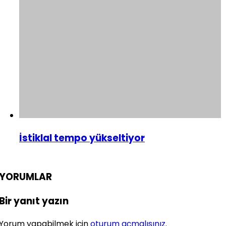
İstiklal tempo yükseltiyor
YORUMLAR
Bir yanıt yazın
Yorum yapabilmek için
oturum açmalısınız
.