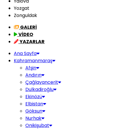
Yalova
Yozgat
Zonguldak
GALERİ
VİDEO
YAZARLAR
Ana Sayfa
Kahramanmaraş
Afşin
Andırın
Çağlayancerit
Dulkadiroğlu
Ekinözü
Elbistan
Göksun
Nurhak
Onikişubat