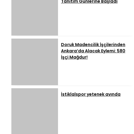
Tanıtım Günlerine Başladı
Doruk Madencilik İşçilerinden
Ankara’da Alacak Eylemi: 580
İşçi Mağdur!
İstiklalspor yetenek avında