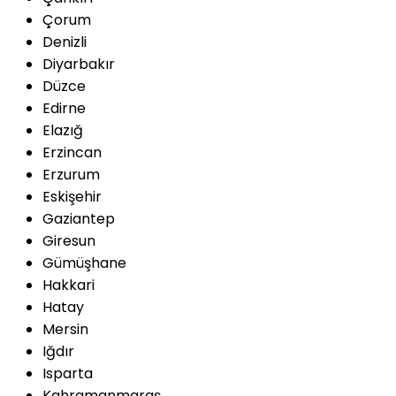
Çorum
Denizli
Diyarbakır
Düzce
Edirne
Elazığ
Erzincan
Erzurum
Eskişehir
Gaziantep
Giresun
Gümüşhane
Hakkari
Hatay
Mersin
Iğdır
Isparta
Kahramanmaraş