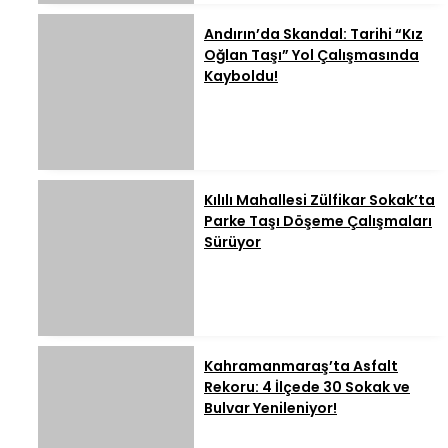
Andırın’da Skandal: Tarihi “Kız
Oğlan Taşı” Yol Çalışmasında
Kayboldu!
Kılılı Mahallesi Zülfikar Sokak’ta
Parke Taşı Döşeme Çalışmaları
Sürüyor
Kahramanmaraş’ta Asfalt
Rekoru: 4 İlçede 30 Sokak ve
Bulvar Yenileniyor!