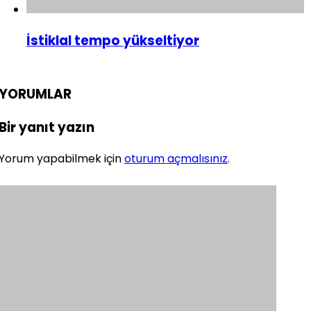
İstiklal tempo yükseltiyor
YORUMLAR
Bir yanıt yazın
Yorum yapabilmek için
oturum açmalısınız
.