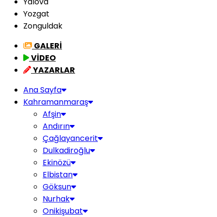
Yalova
Yozgat
Zonguldak
GALERİ
VİDEO
YAZARLAR
Ana Sayfa
Kahramanmaraş
Afşin
Andırın
Çağlayancerit
Dulkadiroğlu
Ekinözü
Elbistan
Göksun
Nurhak
Onikişubat