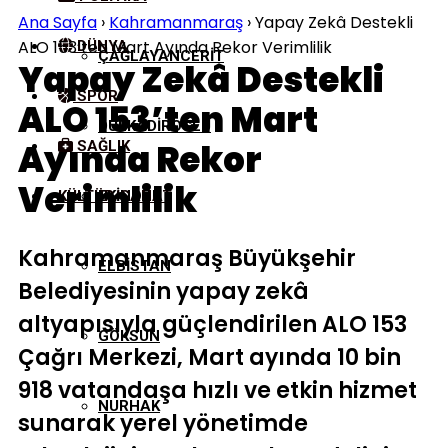
Ana Sayfa
›
Kahramanmaraş
›
Yapay Zekâ Destekli
ALO 153’ten Mart Ayında Rekor Verimlilik
DÜNYA
ÇAĞLAYANCERIT
Yapay Zekâ Destekli
SPOR
ALO 153’ten Mart
DULKADIROĞLU
Ayında Rekor
SAĞLIK
Verimlilik
KÜLTÜR/SANAT
EKINÖZÜ
Kahramanmaraş Büyükşehir
ELBISTAN
Belediyesinin yapay zekâ
altyapısıyla güçlendirilen ALO 153
GÖKSUN
Çağrı Merkezi, Mart ayında 10 bin
918 vatandaşa hızlı ve etkin hizmet
NURHAK
sunarak yerel yönetimde