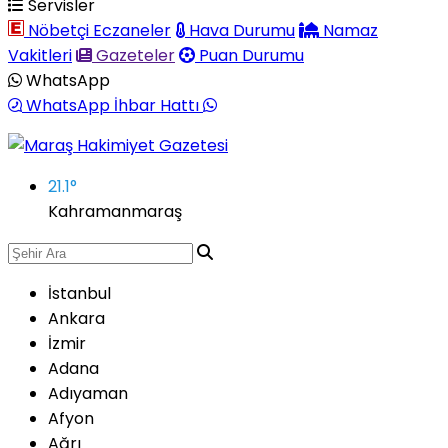
Servisler
Nöbetçi Eczaneler
Hava Durumu
Namaz
Vakitleri
Gazeteler
Puan Durumu
WhatsApp
WhatsApp İhbar Hattı
21.1
°
Kahramanmaraş
İstanbul
Ankara
İzmir
Adana
Adıyaman
Afyon
Ağrı