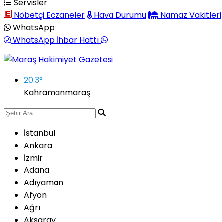
Servisler
Nöbetçi Eczaneler
Hava Durumu
Namaz Vakitleri
WhatsApp
WhatsApp İhbar Hattı
20.3
°
Kahramanmaraş
İstanbul
Ankara
İzmir
Adana
Adıyaman
Afyon
Ağrı
Aksaray