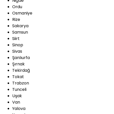
Niğde
Ordu
Osmaniye
Rize
Sakarya
Samsun
Siirt
Sinop
Sivas
Şanlıurfa
Şırnak
Tekirdağ
Tokat
Trabzon
Tunceli
Uşak
Van
Yalova