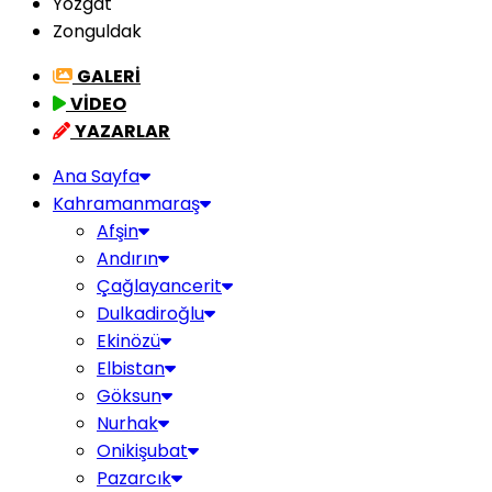
Yozgat
Zonguldak
GALERİ
VİDEO
YAZARLAR
Ana Sayfa
Kahramanmaraş
Afşin
Andırın
Çağlayancerit
Dulkadiroğlu
Ekinözü
Elbistan
Göksun
Nurhak
Onikişubat
Pazarcık