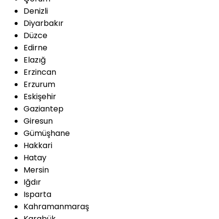
Denizli
Diyarbakır
Düzce
Edirne
Elazığ
Erzincan
Erzurum
Eskişehir
Gaziantep
Giresun
Gümüşhane
Hakkari
Hatay
Mersin
Iğdır
Isparta
Kahramanmaraş
Karabük