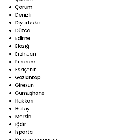
Çorum
Denizli
Diyarbakır
Düzce
Edirne
Elazığ
Erzincan
Erzurum
Eskişehir
Gaziantep
Giresun
Gümüşhane
Hakkari
Hatay
Mersin
Iğdır
Isparta
Kahramanmaraş