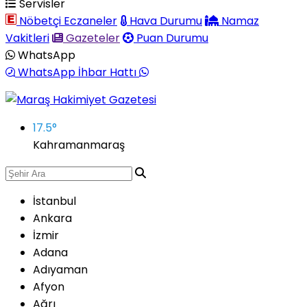
Servisler
Nöbetçi Eczaneler
Hava Durumu
Namaz
Vakitleri
Gazeteler
Puan Durumu
WhatsApp
WhatsApp İhbar Hattı
17.5
°
Kahramanmaraş
İstanbul
Ankara
İzmir
Adana
Adıyaman
Afyon
Ağrı