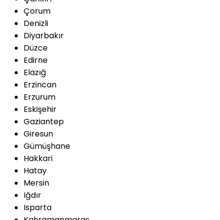
Çorum
Denizli
Diyarbakır
Düzce
Edirne
Elazığ
Erzincan
Erzurum
Eskişehir
Gaziantep
Giresun
Gümüşhane
Hakkari
Hatay
Mersin
Iğdır
Isparta
Kahramanmaraş