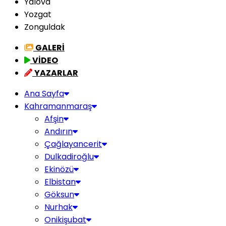
Yalova
Yozgat
Zonguldak
GALERİ
VİDEO
YAZARLAR
Ana Sayfa
Kahramanmaraş
Afşin
Andırın
Çağlayancerit
Dulkadiroğlu
Ekinözü
Elbistan
Göksun
Nurhak
Onikişubat