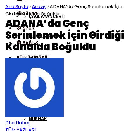
Ana Sayfa
›
Asayiş
›
ADANA’da Genç Serinlemek İçin
Girdiği Kanalda Boğuldu
DÜNYA
ÇAĞLAYANCERIT
ADANA’da Genç
SPOR
Serinlemek İçin Girdiği
DULKADIROĞLU
Kanalda Boğuldu
SAĞLIK
KÜLTÜR/SANAT
EKINÖZÜ
ELBISTAN
GÖKSUN
NURHAK
Dha Haber
TÜM YAZILARI