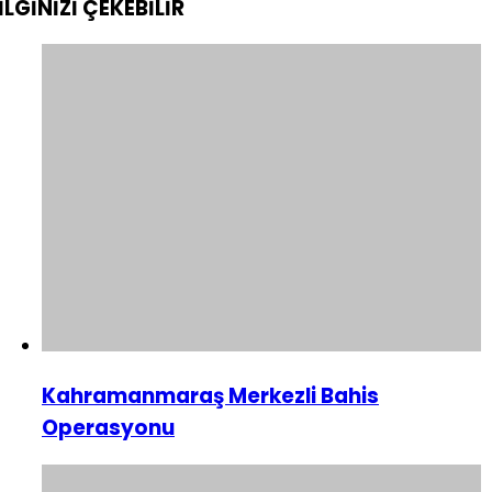
İLGİNİZİ
ÇEKEBİLİR
Kahramanmaraş Merkezli Bahis
Operasyonu