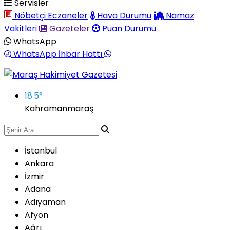
Servisler
Nöbetçi Eczaneler
Hava Durumu
Namaz
Vakitleri
Gazeteler
Puan Durumu
WhatsApp
WhatsApp İhbar Hattı
18.5
°
Kahramanmaraş
İstanbul
Ankara
İzmir
Adana
Adıyaman
Afyon
Ağrı