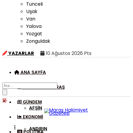
Tunceli
Uşak
Van
Yalova
Yozgat
Zonguldak
YAZARLAR
10 Ağustos 2026 Pts
ANA SAYFA
KAHRAMANMARAŞ
GÜNDEM
AFŞIN
EKONOMI
ANDIRIN
POLITIKA