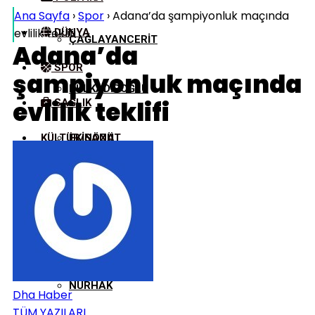
Ana Sayfa
›
Spor
›
Adana’da şampiyonluk maçında
evlilik teklifi
DÜNYA
ÇAĞLAYANCERIT
Adana’da
SPOR
şampiyonluk maçında
DULKADIROĞLU
evlilik teklifi
SAĞLIK
KÜLTÜR/SANAT
EKINÖZÜ
ELBISTAN
GÖKSUN
NURHAK
Dha Haber
TÜM YAZILARI