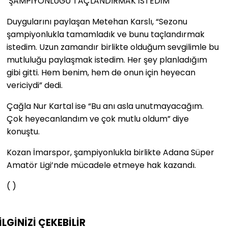
‘ŞAMPİYONLUĞU TAÇLANDIRMAK İSTEDİM’
Duygularını paylaşan Metehan Karslı, “Sezonu
şampiyonlukla tamamladık ve bunu taçlandırmak
istedim. Uzun zamandır birlikte olduğum sevgilimle bu
mutluluğu paylaşmak istedim. Her şey planladığım
gibi gitti. Hem benim, hem de onun için heyecan
vericiydi” dedi.
Çağla Nur Kartal ise “Bu anı asla unutmayacağım.
Çok heyecanlandım ve çok mutlu oldum” diye
konuştu.
Kozan İmarspor, şampiyonlukla birlikte Adana Süper
Amatör Ligi’nde mücadele etmeye hak kazandı.
( )
İLGİNİZİ
ÇEKEBİLİR