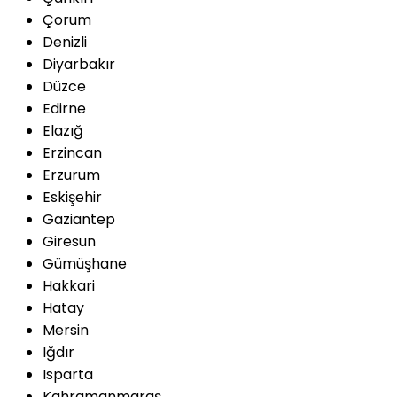
Çorum
Denizli
Diyarbakır
Düzce
Edirne
Elazığ
Erzincan
Erzurum
Eskişehir
Gaziantep
Giresun
Gümüşhane
Hakkari
Hatay
Mersin
Iğdır
Isparta
Kahramanmaraş