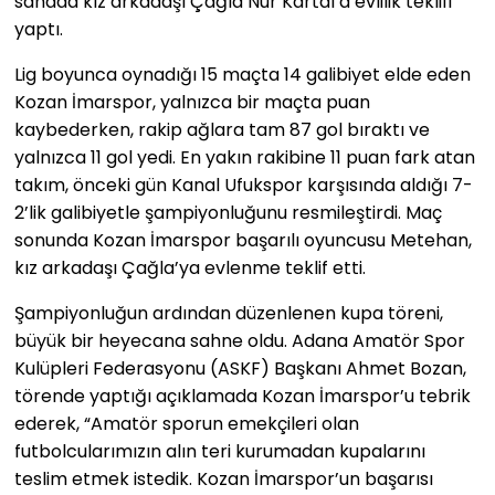
sahada kız arkadaşı Çağla Nur Kartal’a evlilik teklifi
yaptı.
Lig boyunca oynadığı 15 maçta 14 galibiyet elde eden
Kozan İmarspor, yalnızca bir maçta puan
kaybederken, rakip ağlara tam 87 gol bıraktı ve
yalnızca 11 gol yedi. En yakın rakibine 11 puan fark atan
takım, önceki gün Kanal Ufukspor karşısında aldığı 7-
2’lik galibiyetle şampiyonluğunu resmileştirdi. Maç
sonunda Kozan İmarspor başarılı oyuncusu Metehan,
kız arkadaşı Çağla’ya evlenme teklif etti.
Şampiyonluğun ardından düzenlenen kupa töreni,
büyük bir heyecana sahne oldu. Adana Amatör Spor
Kulüpleri Federasyonu (ASKF) Başkanı Ahmet Bozan,
törende yaptığı açıklamada Kozan İmarspor’u tebrik
ederek, “Amatör sporun emekçileri olan
futbolcularımızın alın teri kurumadan kupalarını
teslim etmek istedik. Kozan İmarspor’un başarısı