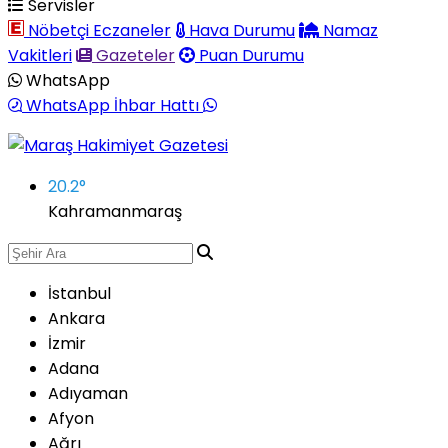
Servisler
Nöbetçi Eczaneler
Hava Durumu
Namaz
Vakitleri
Gazeteler
Puan Durumu
WhatsApp
WhatsApp İhbar Hattı
20.2
°
Kahramanmaraş
İstanbul
Ankara
İzmir
Adana
Adıyaman
Afyon
Ağrı