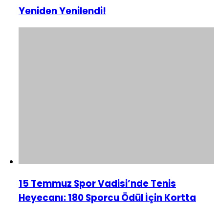
Yeniden Yenilendi!
15 Temmuz Spor Vadisi’nde Tenis
Heyecanı: 180 Sporcu Ödül İçin Kortta