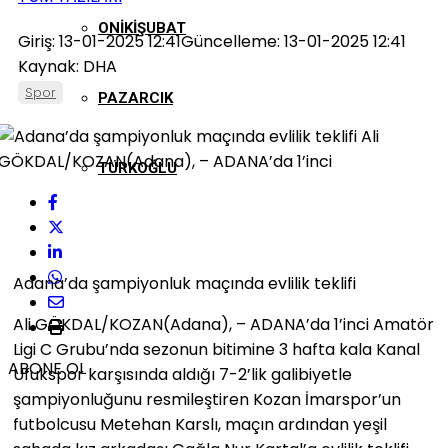
ONIKIŞUBAT
Giriş: 13-01-2025 12:41
Güncelleme: 13-01-2025 12:41
Kaynak: DHA
Spor
PAZARCIK
TÜRKOĞLU
Adana’da şampiyonluk maçında evlilik teklifi
Ali GÖKDAL/KOZAN(Adana), – ADANA’da 1’inci Amatör
Ligi C Grubu’nda sezonun bitimine 3 hafta kala Kanal
ABONE OL
Ufukspor karşısında aldığı 7-2’lik galibiyetle
şampiyonluğunu resmileştiren Kozan İmarspor’un
futbolcusu Metehan Karslı, maçın ardından yeşil