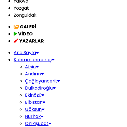
Yalova
Yozgat
Zonguldak
GALERİ
VİDEO
YAZARLAR
Ana Sayfa
Kahramanmaraş
Afşin
Andırın
Çağlayancerit
Dulkadiroğlu
Ekinözü
Elbistan
Göksun
Nurhak
Onikişubat