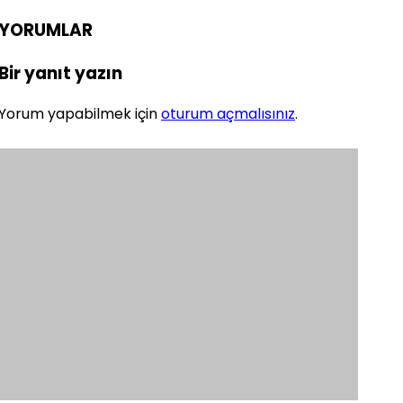
YORUMLAR
Bir yanıt yazın
Yorum yapabilmek için
oturum açmalısınız
.