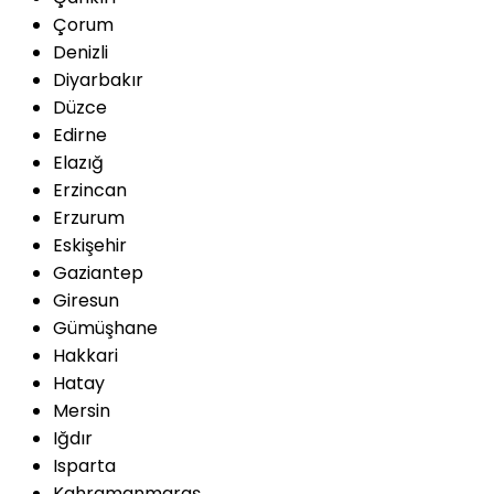
Çorum
Denizli
Diyarbakır
Düzce
Edirne
Elazığ
Erzincan
Erzurum
Eskişehir
Gaziantep
Giresun
Gümüşhane
Hakkari
Hatay
Mersin
Iğdır
Isparta
Kahramanmaraş