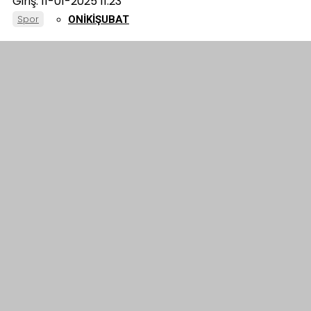
Giriş: 11-01-2025 11:23
Spor
ONIKIŞUBAT
PAZARCIK
TÜRKOĞLU