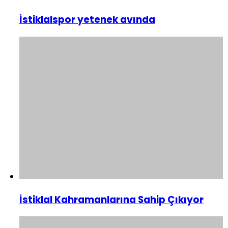
İstiklalspor yetenek avında
İstiklal Kahramanlarına Sahip Çıkıyor