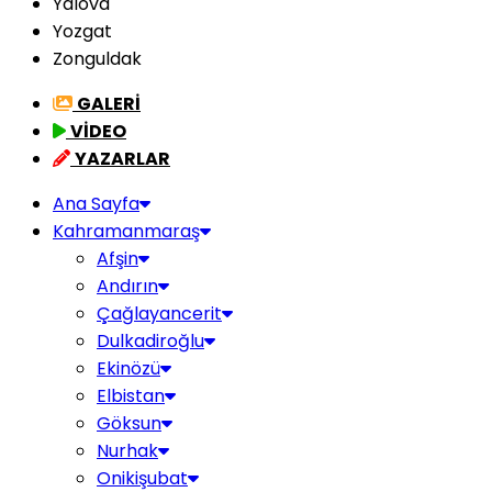
Yalova
Yozgat
Zonguldak
GALERİ
VİDEO
YAZARLAR
Ana Sayfa
Kahramanmaraş
Afşin
Andırın
Çağlayancerit
Dulkadiroğlu
Ekinözü
Elbistan
Göksun
Nurhak
Onikişubat