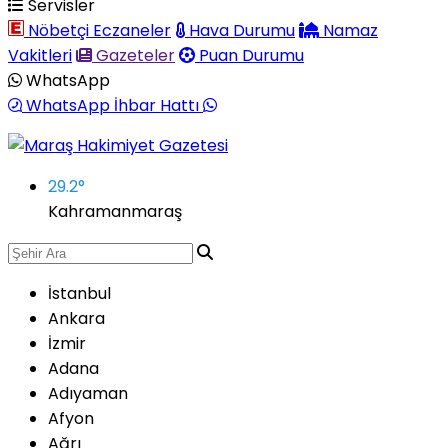
Servisler
Nöbetçi Eczaneler
Hava Durumu
Namaz
Vakitleri
Gazeteler
Puan Durumu
WhatsApp
WhatsApp İhbar Hattı
29.2
°
Kahramanmaraş
İstanbul
Ankara
İzmir
Adana
Adıyaman
Afyon
Ağrı