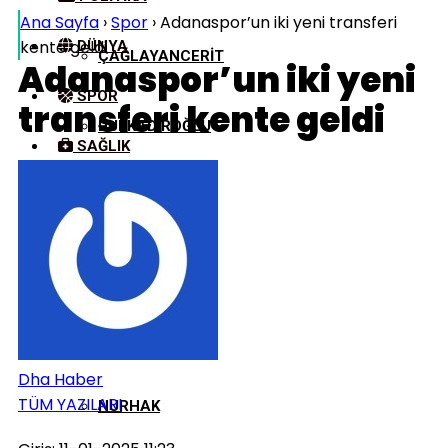
Ana Sayfa
›
Spor
›
Adanaspor’un iki yeni transferi
kente geldi
DÜNYA
ÇAĞLAYANCERIT
Adanaspor’un iki yeni
SPOR
transferi kente geldi
DULKADIROĞLU
SAĞLIK
KÜLTÜR/SANAT
EKINÖZÜ
ELBISTAN
GÖKSUN
Dha Haber
TÜM YAZILARI
NURHAK