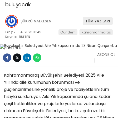
buluşacak.
KÜLTÜR/SANAT
ŞÜKRÜ NALKESEN
TÜM YAZILARI
Giriş: 21-04-2025 16:49
Gündem
Kahramanmaraş
Kaynak: BULTEN
WhatsApp
İhbar Hattı
ABONE OL
Kahramanmaraş Büyükşehir Belediyesi, 2025 Aile
Yılı’nda aile kurumunun korunması ve
güçlendirilmesine yönelik proje ve faaliyetlerini tüm
hızıyla sürdürüyor. Aile Yılı kapsamında şu ana kadar
çeşitli etkinlikler ve projelerle yüzlerce vatandaşa
dokunan Büyükşehir Belediyesi, bu kez çok özel bir
programa ev sahipliği yapmaya hazırlanıyor. 23 Nisan