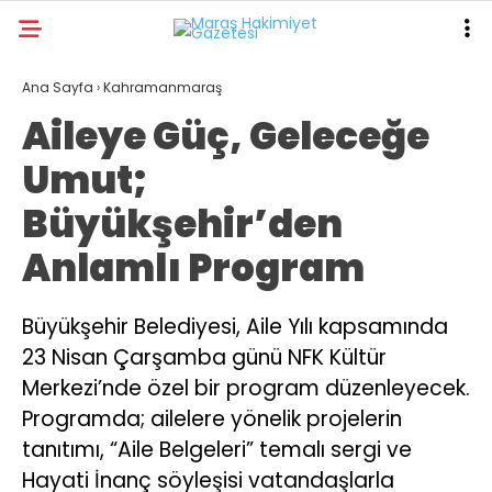
28.3
°
KAHRAMANMARAŞ
Ana Sayfa
›
Kahramanmaraş
Aileye Güç, Geleceğe
GALERİ
VİDEO
YAZARLAR
Umut;
ANA SAYFA
Büyükşehir’den
KAHRAMANMARAŞ
Anlamlı Program
GÜNDEM
EKONOMI
Büyükşehir Belediyesi, Aile Yılı kapsamında
23 Nisan Çarşamba günü NFK Kültür
POLITIKA
Merkezi’nde özel bir program düzenleyecek.
DÜNYA
Programda; ailelere yönelik projelerin
SPOR
tanıtımı, “Aile Belgeleri” temalı sergi ve
Hayati İnanç söyleşisi vatandaşlarla
SAĞLIK