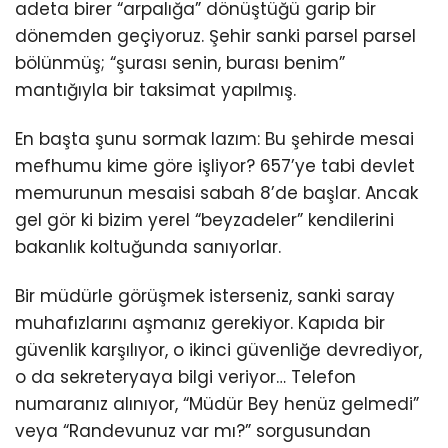
adeta birer “arpalığa” dönüştüğü garip bir
dönemden geçiyoruz. Şehir sanki parsel parsel
KÜLTÜR/SANAT
bölünmüş; “şurası senin, burası benim”
mantığıyla bir taksimat yapılmış.
En başta şunu sormak lazım: Bu şehirde mesai
WhatsApp
mefhumu kime göre işliyor? 657’ye tabi devlet
İhbar Hattı
memurunun mesaisi sabah 8’de başlar. Ancak
gel gör ki bizim yerel “beyzadeler” kendilerini
bakanlık koltuğunda sanıyorlar.
Bir müdürle görüşmek isterseniz, sanki saray
muhafızlarını aşmanız gerekiyor. Kapıda bir
güvenlik karşılıyor, o ikinci güvenliğe devrediyor,
o da sekreteryaya bilgi veriyor… Telefon
numaranız alınıyor, “Müdür Bey henüz gelmedi”
veya “Randevunuz var mı?” sorgusundan