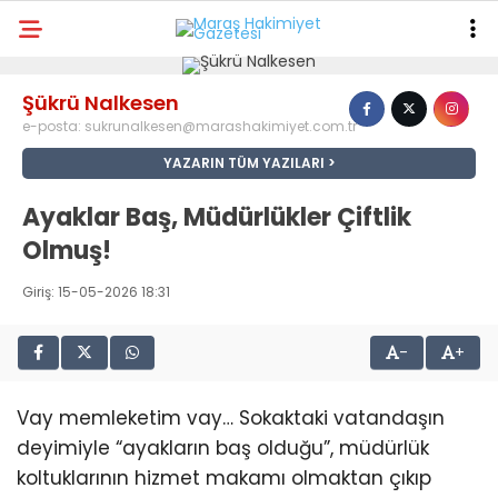
29.9
°
KAHRAMANMARAŞ
Şükrü Nalkesen
GALERİ
VİDEO
YAZARLAR
e-posta:
sukrunalkesen@marashakimiyet.com.tr
YAZARIN TÜM YAZILARI
ANA SAYFA
Ayaklar Baş, Müdürlükler Çiftlik
KAHRAMANMARAŞ
Olmuş!
GÜNDEM
Giriş: 15-05-2026 18:31
EKONOMI
-
+
POLITIKA
DÜNYA
Vay memleketim vay… Sokaktaki vatandaşın
deyimiyle “ayakların baş olduğu”, müdürlük
SPOR
koltuklarının hizmet makamı olmaktan çıkıp
SAĞLIK