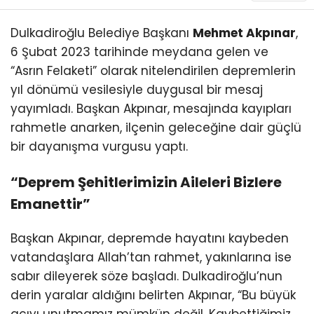
KÜLTÜR/SANAT
Dulkadiroğlu Belediye Başkanı
Mehmet Akpınar
,
6 Şubat 2023 tarihinde meydana gelen ve
“Asrın Felaketi” olarak nitelendirilen depremlerin
yıl dönümü vesilesiyle duygusal bir mesaj
yayımladı. Başkan Akpınar, mesajında kayıpları
WhatsApp
İhbar Hattı
rahmetle anarken, ilçenin geleceğine dair güçlü
bir dayanışma vurgusu yaptı.
“Deprem Şehitlerimizin Aileleri Bizlere
Emanettir”
Başkan Akpınar, depremde hayatını kaybeden
vatandaşlara Allah’tan rahmet, yakınlarına ise
sabır dileyerek söze başladı. Dulkadiroğlu’nun
derin yaralar aldığını belirten Akpınar, “Bu büyük
acıyı unutmamız mümkün değil. Kaybettiğimiz