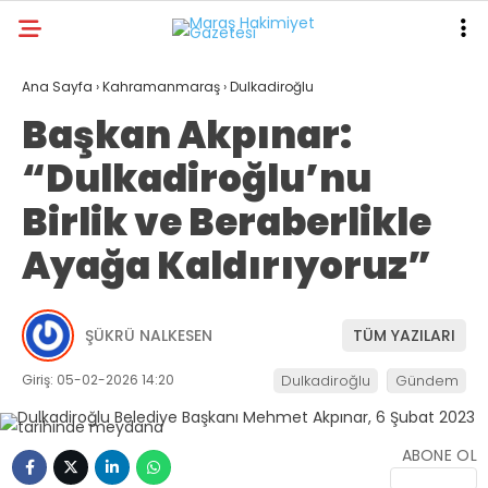
16.5
°
KAHRAMANMARAŞ
Ana Sayfa
›
Kahramanmaraş
›
Dulkadiroğlu
Başkan Akpınar:
GALERİ
VİDEO
YAZARLAR
“Dulkadiroğlu’nu
ANA SAYFA
Birlik ve Beraberlikle
KAHRAMANMARAŞ
Ayağa Kaldırıyoruz”
GÜNDEM
EKONOMI
ŞÜKRÜ NALKESEN
TÜM YAZILARI
POLITIKA
Giriş: 05-02-2026 14:20
Dulkadiroğlu
Gündem
DÜNYA
SPOR
ABONE OL
SAĞLIK