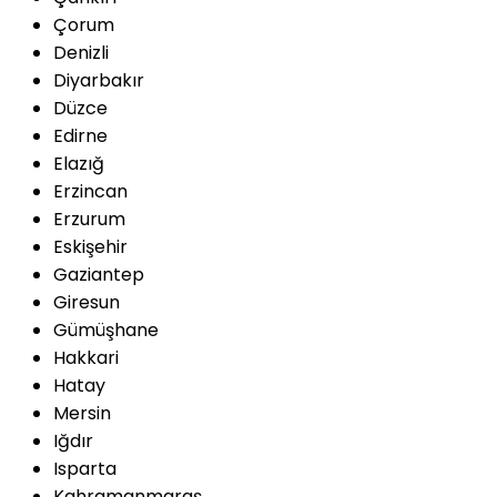
Çorum
Denizli
Diyarbakır
Düzce
Edirne
Elazığ
Erzincan
Erzurum
Eskişehir
Gaziantep
Giresun
Gümüşhane
Hakkari
Hatay
Mersin
Iğdır
Isparta
Kahramanmaraş