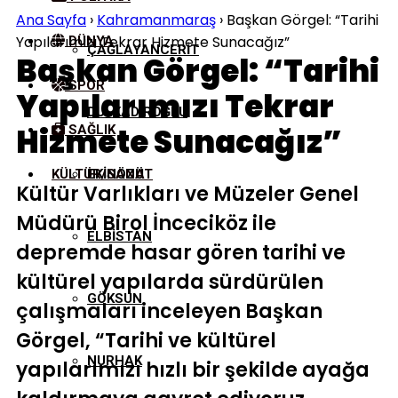
Ana Sayfa
›
Kahramanmaraş
›
Başkan Görgel: “Tarihi
Yapılarımızı Tekrar Hizmete Sunacağız”
DÜNYA
ÇAĞLAYANCERIT
Başkan Görgel: “Tarihi
SPOR
Yapılarımızı Tekrar
DULKADIROĞLU
Hizmete Sunacağız”
SAĞLIK
KÜLTÜR/SANAT
EKINÖZÜ
Kültür Varlıkları ve Müzeler Genel
Müdürü Birol İnceciköz ile
ELBISTAN
depremde hasar gören tarihi ve
kültürel yapılarda sürdürülen
GÖKSUN
çalışmaları inceleyen Başkan
Görgel, “Tarihi ve kültürel
NURHAK
yapılarımızı hızlı bir şekilde ayağa