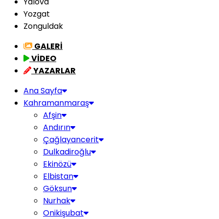
Yalova
Yozgat
Zonguldak
GALERİ
VİDEO
YAZARLAR
Ana Sayfa
Kahramanmaraş
Afşin
Andırın
Çağlayancerit
Dulkadiroğlu
Ekinözü
Elbistan
Göksun
Nurhak
Onikişubat