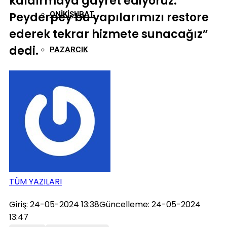
kaldırmaya gayret ediyoruz.
Peyderpey bu yapılarımızı restore
ONIKIŞUBAT
ederek tekrar hizmete sunacağız”
dedi.
PAZARCIK
TÜRKOĞLU
TÜM YAZILARI
Giriş: 24-05-2024 13:38
Güncelleme: 24-05-2024
13:47