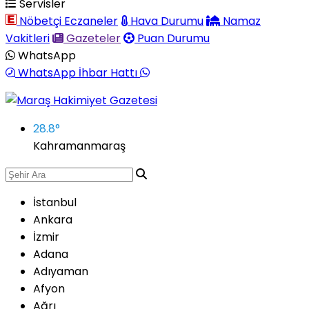
Servisler
Nöbetçi Eczaneler
Hava Durumu
Namaz
Vakitleri
Gazeteler
Puan Durumu
WhatsApp
WhatsApp İhbar Hattı
28.8
°
Kahramanmaraş
İstanbul
Ankara
İzmir
Adana
Adıyaman
Afyon
Ağrı