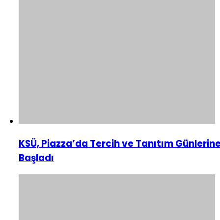
KSÜ, Piazza’da Tercih ve Tanıtım Günlerin
Başladı