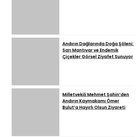
Andırın Dağlarında Doğa Şöleni:
Sarı Mantıvar ve Endemik
Çiçekler Görsel Ziyafet Sunuyor
Milletvekili Mehmet Şahin’den
Andırın Kaymakamı Ömer
Bulut’a Hayırlı Olsun Ziyareti