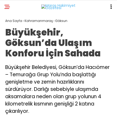
16.5
°
KAHRAMANMARAŞ
Ana Sayfa
›
Kahramanmaraş
›
Göksun
Büyükşehir,
GALERİ
VİDEO
YAZARLAR
Göksun’da Ulaşım
ANA SAYFA
Konforu İçin Sahada
KAHRAMANMARAŞ
GÜNDEM
Büyükşehir Belediyesi, Göksun’da Hacıömer
– Temurağa Grup Yolu’nda başlattığı
EKONOMI
genişletme ve zemin hazırlıklarını
POLITIKA
sürdürüyor. Darlığı sebebiyle ulaşımda
DÜNYA
aksamalara neden olan grup yolunun 4
kilometrelik kısmının genişliği 2 katına
SPOR
çıkarılıyor.
SAĞLIK