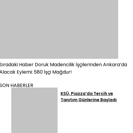
Sıradaki Haber
Doruk Madencilik İşçilerinden Ankara’da
Alacak Eylemi: 580 İşçi Mağdur!
SON HABERLER
KSÜ, Piazza’da Tercih ve
Tanıtım Günlerine Başladı