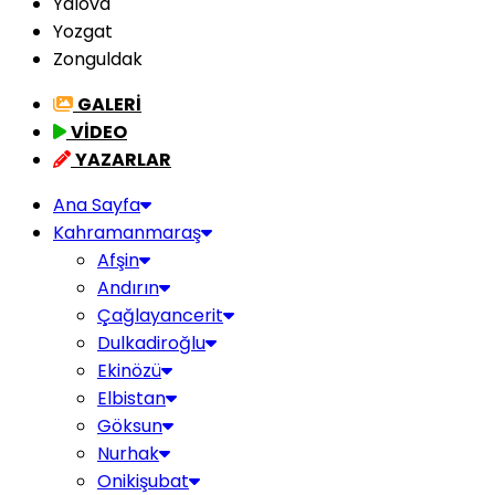
Yalova
Yozgat
Zonguldak
GALERİ
VİDEO
YAZARLAR
Ana Sayfa
Kahramanmaraş
Afşin
Andırın
Çağlayancerit
Dulkadiroğlu
Ekinözü
Elbistan
Göksun
Nurhak
Onikişubat