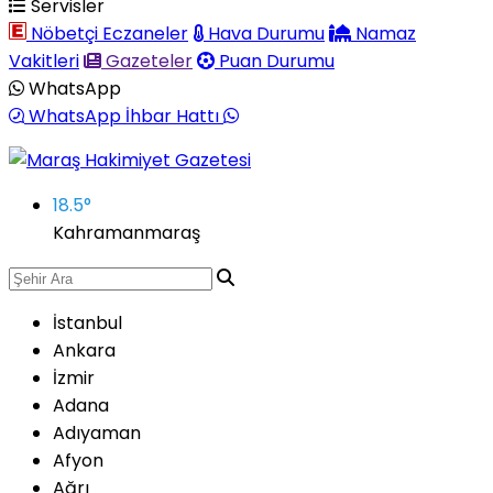
Servisler
Nöbetçi Eczaneler
Hava Durumu
Namaz
Vakitleri
Gazeteler
Puan Durumu
WhatsApp
WhatsApp İhbar Hattı
18.5
°
Kahramanmaraş
İstanbul
Ankara
İzmir
Adana
Adıyaman
Afyon
Ağrı