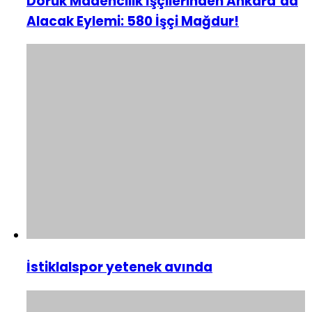
Doruk Madencilik İşçilerinden Ankara’da
Alacak Eylemi: 580 İşçi Mağdur!
İstiklalspor yetenek avında