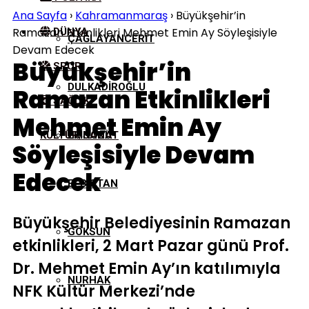
Ana Sayfa
›
Kahramanmaraş
›
Büyükşehir’in
Ramazan Etkinlikleri Mehmet Emin Ay Söyleşisiyle
DÜNYA
ÇAĞLAYANCERIT
Devam Edecek
Büyükşehir’in
SPOR
DULKADIROĞLU
Ramazan Etkinlikleri
SAĞLIK
Mehmet Emin Ay
KÜLTÜR/SANAT
EKINÖZÜ
Söyleşisiyle Devam
Edecek
ELBISTAN
Büyükşehir Belediyesinin Ramazan
GÖKSUN
etkinlikleri, 2 Mart Pazar günü Prof.
Dr. Mehmet Emin Ay’ın katılımıyla
NURHAK
NFK Kültür Merkezi’nde