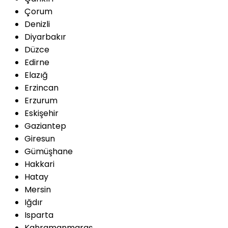
Çorum
Denizli
Diyarbakır
Düzce
Edirne
Elazığ
Erzincan
Erzurum
Eskişehir
Gaziantep
Giresun
Gümüşhane
Hakkari
Hatay
Mersin
Iğdır
Isparta
Kahramanmaraş