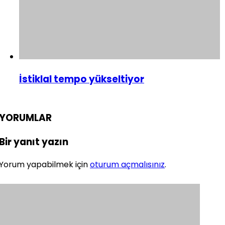
İstiklal tempo yükseltiyor
YORUMLAR
Bir yanıt yazın
Yorum yapabilmek için
oturum açmalısınız
.