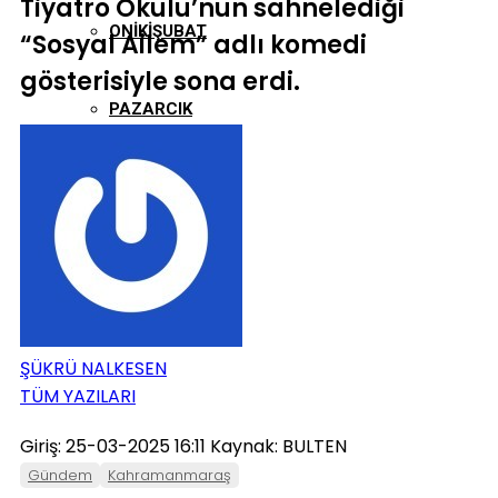
Tiyatro Okulu’nun sahnelediği
ONIKIŞUBAT
“Sosyal Ailem” adlı komedi
gösterisiyle sona erdi.
PAZARCIK
TÜRKOĞLU
ŞÜKRÜ NALKESEN
TÜM YAZILARI
Giriş: 25-03-2025 16:11
Kaynak: BULTEN
Gündem
Kahramanmaraş