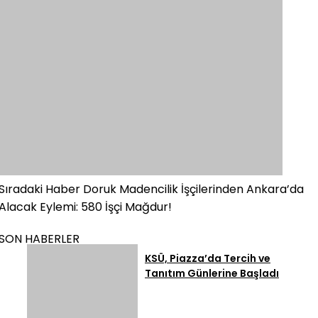
Sıradaki Haber
Doruk Madencilik İşçilerinden Ankara’da
Alacak Eylemi: 580 İşçi Mağdur!
SON HABERLER
KSÜ, Piazza’da Tercih ve
Tanıtım Günlerine Başladı