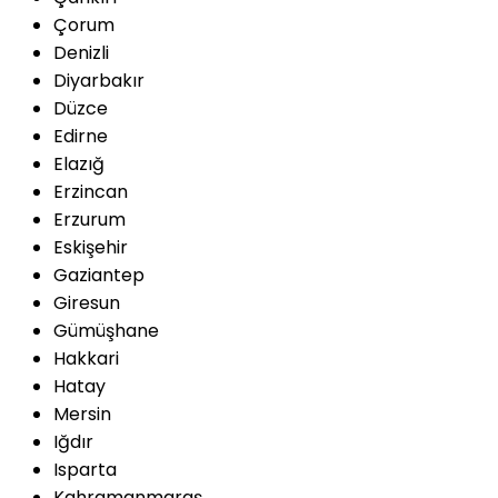
Çorum
Denizli
Diyarbakır
Düzce
Edirne
Elazığ
Erzincan
Erzurum
Eskişehir
Gaziantep
Giresun
Gümüşhane
Hakkari
Hatay
Mersin
Iğdır
Isparta
Kahramanmaraş