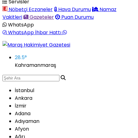
Servisler
Nöbetçi Eczaneler
Hava Durumu
Namaz
Vakitleri
Gazeteler
Puan Durumu
WhatsApp
WhatsApp İhbar Hattı
28.5
°
Kahramanmaraş
İstanbul
Ankara
İzmir
Adana
Adıyaman
Afyon
Ağrı