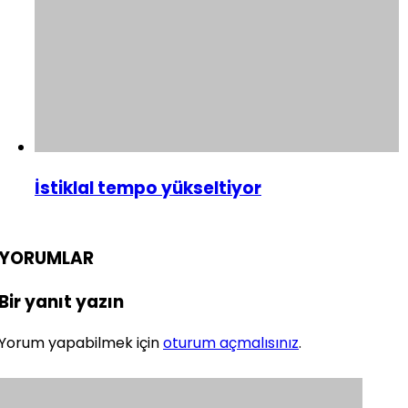
İstiklal tempo yükseltiyor
YORUMLAR
Bir yanıt yazın
Yorum yapabilmek için
oturum açmalısınız
.