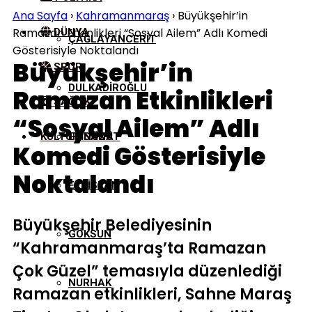
Ana Sayfa
›
Kahramanmaraş
›
Büyükşehir’in
Ramazan Etkinlikleri “Sosyal Ailem” Adlı Komedi
DÜNYA
ÇAĞLAYANCERIT
Gösterisiyle Noktalandı
Büyükşehir’in
SPOR
DULKADIROĞLU
Ramazan Etkinlikleri
SAĞLIK
“Sosyal Ailem” Adlı
KÜLTÜR/SANAT
EKINÖZÜ
Komedi Gösterisiyle
Noktalandı
ELBISTAN
Büyükşehir Belediyesinin
GÖKSUN
“Kahramanmaraş’ta Ramazan
Çok Güzel” temasıyla düzenlediği
NURHAK
Ramazan etkinlikleri, Sahne Maraş