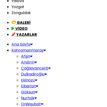
Yalova
Yozgat
Zonguldak
GALERİ
VİDEO
YAZARLAR
Ana Sayfa
Kahramanmaraş
Afşin
Andırın
Çağlayancerit
Dulkadiroğlu
Ekinözü
Elbistan
Göksun
Nurhak
Onikişubat