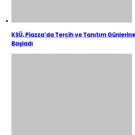
KSÜ, Piazza’da Tercih ve Tanıtım Günlerin
Başladı