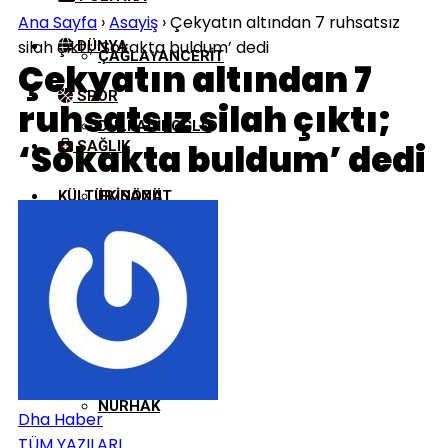
Ana Sayfa
›
Asayiş
›
Çekyatın altından 7 ruhsatsız
silah çıktı; ‘Sokakta buldum’ dedi
DÜNYA
ÇAĞLAYANCERIT
Çekyatın altından 7
SPOR
ruhsatsız silah çıktı;
DULKADIROĞLU
‘Sokakta buldum’ dedi
SAĞLIK
KÜLTÜR/SANAT
EKINÖZÜ
ELBISTAN
GÖKSUN
NURHAK
Dha Haber
TÜM YAZILARI