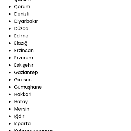
Çorum
Denizli
Diyarbakır
Düzce
Edirne
Elazığ
Erzincan
Erzurum
Eskişehir
Gaziantep
Giresun
Gümüşhane
Hakkari
Hatay
Mersin
Iğdır
Isparta
Kahramanmaraş