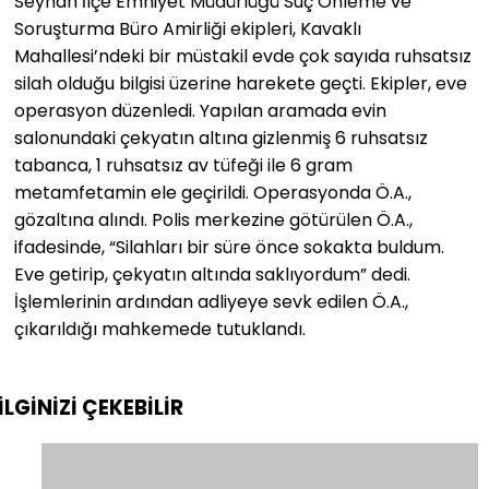
Seyhan İlçe Emniyet Müdürlüğü Suç Önleme ve
Soruşturma Büro Amirliği ekipleri, Kavaklı
Mahallesi’ndeki bir müstakil evde çok sayıda ruhsatsız
silah olduğu bilgisi üzerine harekete geçti. Ekipler, eve
operasyon düzenledi. Yapılan aramada evin
salonundaki çekyatın altına gizlenmiş 6 ruhsatsız
tabanca, 1 ruhsatsız av tüfeği ile 6 gram
metamfetamin ele geçirildi. Operasyonda Ö.A.,
gözaltına alındı. Polis merkezine götürülen Ö.A.,
ifadesinde, “Silahları bir süre önce sokakta buldum.
Eve getirip, çekyatın altında saklıyordum” dedi.
İşlemlerinin ardından adliyeye sevk edilen Ö.A.,
çıkarıldığı mahkemede tutuklandı.
İLGİNİZİ
ÇEKEBİLİR