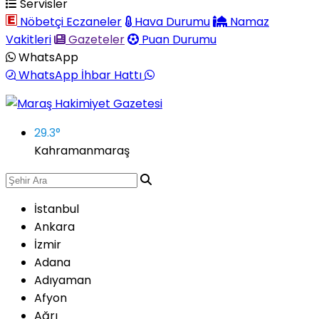
Servisler
Nöbetçi Eczaneler
Hava Durumu
Namaz
Vakitleri
Gazeteler
Puan Durumu
WhatsApp
WhatsApp İhbar Hattı
29.3
°
Kahramanmaraş
İstanbul
Ankara
İzmir
Adana
Adıyaman
Afyon
Ağrı