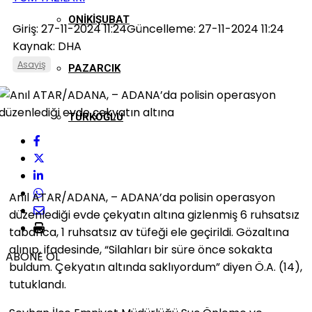
ONIKIŞUBAT
Giriş: 27-11-2024 11:24
Güncelleme: 27-11-2024 11:24
Kaynak: DHA
Asayiş
PAZARCIK
TÜRKOĞLU
Anıl ATAR/ADANA, – ADANA’da polisin operasyon
düzenlediği evde çekyatın altına gizlenmiş 6 ruhsatsız
tabanca, 1 ruhsatsız av tüfeği ele geçirildi. Gözaltına
alınıp, ifadesinde, “Silahları bir süre önce sokakta
ABONE OL
buldum. Çekyatın altında saklıyordum” diyen Ö.A. (14),
tutuklandı.