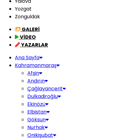
Yalova
Yozgat
Zonguldak
GALERİ
VİDEO
YAZARLAR
Ana Sayfa
Kahramanmaraş
Afşin
Andırın
Çağlayancerit
Dulkadiroğlu
Ekinözü
Elbistan
Göksun
Nurhak
Onikişubat