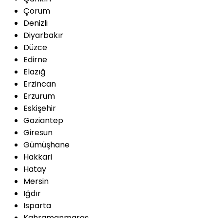
Çorum
Denizli
Diyarbakır
Düzce
Edirne
Elazığ
Erzincan
Erzurum
Eskişehir
Gaziantep
Giresun
Gümüşhane
Hakkari
Hatay
Mersin
Iğdır
Isparta
Kahramanmaraş