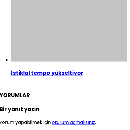
İstiklal tempo yükseltiyor
YORUMLAR
Bir yanıt yazın
Yorum yapabilmek için
oturum açmalısınız
.