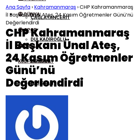
Ana Sayfa
›
Kahramanmaraş
›
CHP Kahramanmaraş
İl Başkanı Ünal Ateş, 24 Kasım Öğretmenler Günü’nü
DÜNYA
ÇAĞLAYANCERIT
Değerlendirdi
CHP Kahramanmaraş
SPOR
DULKADIROĞLU
İl Başkanı Ünal Ateş,
SAĞLIK
24 Kasım Öğretmenler
KÜLTÜR/SANAT
EKINÖZÜ
Günü’nü
Değerlendirdi
ELBISTAN
GÖKSUN
NURHAK