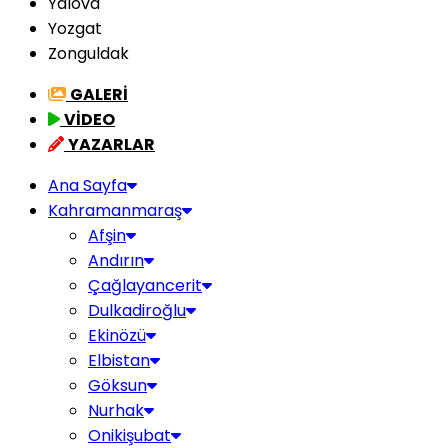
Yalova
Yozgat
Zonguldak
GALERİ
VİDEO
YAZARLAR
Ana Sayfa
Kahramanmaraş
Afşin
Andırın
Çağlayancerit
Dulkadiroğlu
Ekinözü
Elbistan
Göksun
Nurhak
Onikişubat