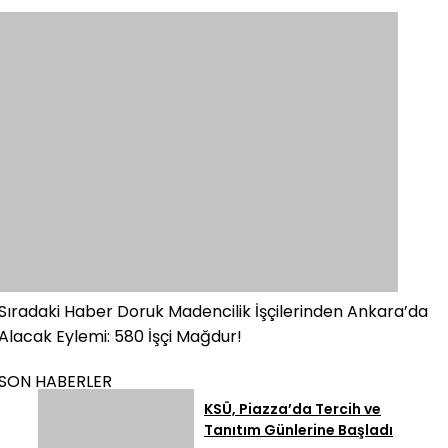
Sıradaki Haber
Doruk Madencilik İşçilerinden Ankara’da
Alacak Eylemi: 580 İşçi Mağdur!
SON HABERLER
KSÜ, Piazza’da Tercih ve
Tanıtım Günlerine Başladı