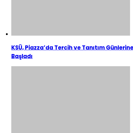
KSÜ, Piazza’da Tercih ve Tanıtım Günlerin
Başladı