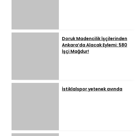
Doruk Madencilik İşçilerinden
Ankara’da Alacak Eylemi: 580
İşçi Mağdur!
İstiklalspor yetenek avında