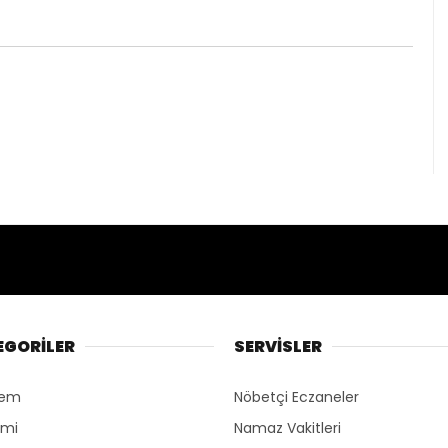
EGORİLER
SERVİSLER
dem
Nöbetçi Eczaneler
omi
Namaz Vakitleri