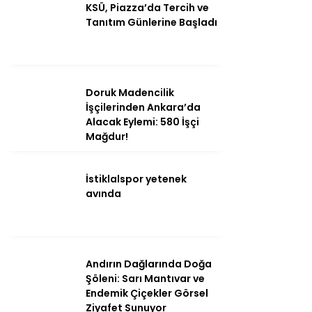
KSÜ, Piazza’da Tercih ve
Tanıtım Günlerine Başladı
Ana Sayfa
Kahramanmaraş
Gündem
Doruk Madencilik
İşçilerinden Ankara’da
Ekonomi
Alacak Eylemi: 580 İşçi
Mağdur!
Politika
Dünya
İstiklalspor yetenek
avında
Spor
Sağlık
Kültür/Sanat
Andırın Dağlarında Doğa
Şöleni: Sarı Mantıvar ve
Endemik Çiçekler Görsel
Ziyafet Sunuyor