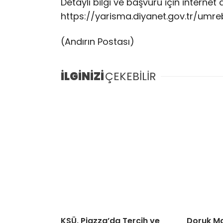
Detaylı bilgi ve başvuru için internet 
https://yarisma.diyanet.gov.tr/umr
(Andırın Postası)
İLGİNİZİ
ÇEKEBİLİR
KSÜ, Piazza’da Tercih ve
Doruk Ma