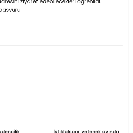
adresini ziyaret edebilecekleri öğrenildi.
ebasvuru
dencilik
İstiklalspor yetenek avında