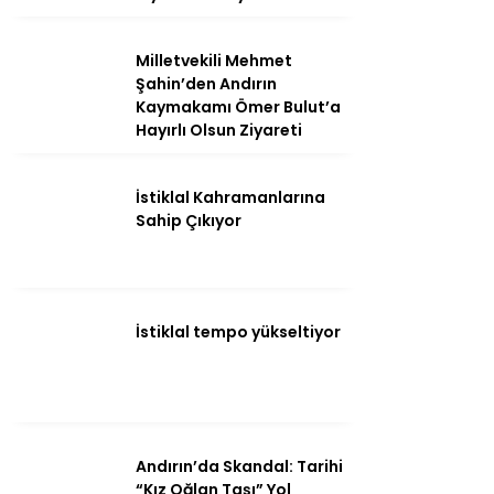
Milletvekili Mehmet
Şahin’den Andırın
Kaymakamı Ömer Bulut’a
Hayırlı Olsun Ziyareti
İstiklal Kahramanlarına
Sahip Çıkıyor
WhatsApp
İhbar Hattı
İstiklal tempo yükseltiyor
Andırın’da Skandal: Tarihi
“Kız Oğlan Taşı” Yol