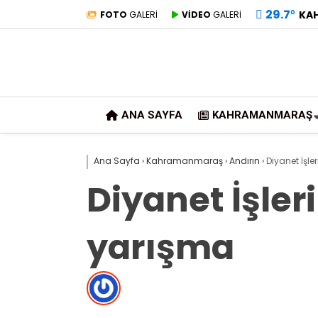
29.7
°
KA
FOTO
GALERİ
VİDEO
GALERİ
ANA SAYFA
KAHRAMANMARAŞ
Ana Sayfa
›
Kahramanmaraş
›
Andırın
›
Diyanet İşl
Diyanet İşle
yarışma