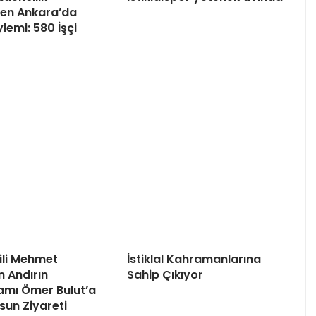
nden Ankara’da
lemi: 580 İşçi
kili Mehmet
İstiklal Kahramanlarına
n Andırın
Sahip Çıkıyor
mı Ömer Bulut’a
lsun Ziyareti