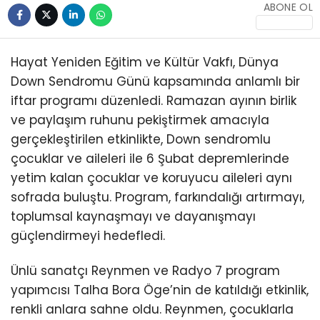
ABONE OL
KÜLTÜR/SANAT
Hayat Yeniden Eğitim ve Kültür Vakfı, Dünya
Down Sendromu Günü kapsamında anlamlı bir
iftar programı düzenledi. Ramazan ayının birlik
WhatsApp
ve paylaşım ruhunu pekiştirmek amacıyla
İhbar Hattı
gerçekleştirilen etkinlikte, Down sendromlu
çocuklar ve aileleri ile 6 Şubat depremlerinde
yetim kalan çocuklar ve koruyucu aileleri aynı
sofrada buluştu. Program, farkındalığı artırmayı,
toplumsal kaynaşmayı ve dayanışmayı
güçlendirmeyi hedefledi.
Ünlü sanatçı Reynmen ve Radyo 7 program
yapımcısı Talha Bora Öge’nin de katıldığı etkinlik,
renkli anlara sahne oldu. Reynmen, çocuklarla