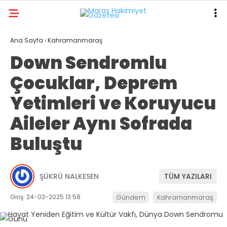
27.6
°
KAHRAMANMARAŞ
Ana Sayfa
›
Kahramanmaraş
Down Sendromlu
GALERİ
VİDEO
YAZARLAR
Çocuklar, Deprem
ANA SAYFA
Yetimleri ve Koruyucu
KAHRAMANMARAŞ
Aileler Aynı Sofrada
GÜNDEM
Buluştu
EKONOMI
POLITIKA
ŞÜKRÜ NALKESEN
TÜM YAZILARI
DÜNYA
Giriş: 24-03-2025 13:58
Gündem
Kahramanmaraş
SPOR
SAĞLIK