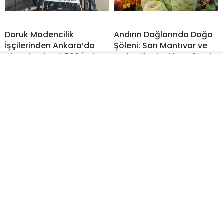
Doruk Madencilik
Andırın Dağlarında Doğa
İşçilerinden Ankara’da
Şöleni: Sarı Mantıvar ve
Alacak Eylemi: 580 İşçi
Endemik Çiçekler Görsel
Mağdur!
Ziyafet Sunuyor
İstiklal Kahramanlarına
İstiklal tempo yükseltiyor
Sahip Çıkıyor