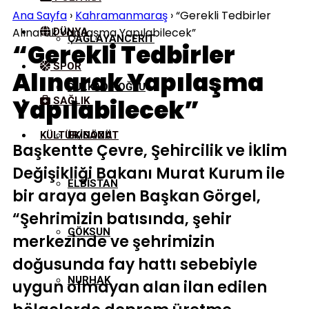
Ana Sayfa
›
Kahramanmaraş
›
“Gerekli Tedbirler
Alınarak Yapılaşma Yapılabilecek”
DÜNYA
ÇAĞLAYANCERIT
“Gerekli Tedbirler
SPOR
Alınarak Yapılaşma
DULKADIROĞLU
Yapılabilecek”
SAĞLIK
KÜLTÜR/SANAT
EKINÖZÜ
Başkentte Çevre, Şehircilik ve İklim
Değişikliği Bakanı Murat Kurum ile
ELBISTAN
bir araya gelen Başkan Görgel,
“Şehrimizin batısında, şehir
GÖKSUN
merkezinde ve şehrimizin
doğusunda fay hattı sebebiyle
NURHAK
uygun olmayan alan ilan edilen