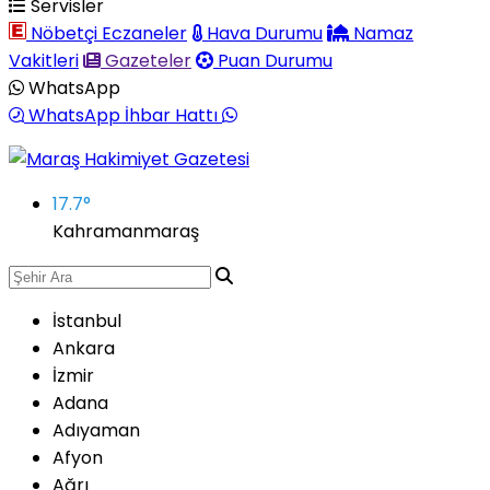
Servisler
Nöbetçi Eczaneler
Hava Durumu
Namaz
Vakitleri
Gazeteler
Puan Durumu
WhatsApp
WhatsApp İhbar Hattı
17.7
°
Kahramanmaraş
İstanbul
Ankara
İzmir
Adana
Adıyaman
Afyon
Ağrı