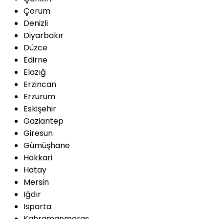
Çorum
Denizli
Diyarbakır
Düzce
Edirne
Elazığ
Erzincan
Erzurum
Eskişehir
Gaziantep
Giresun
Gümüşhane
Hakkari
Hatay
Mersin
Iğdır
Isparta
Kahramanmaraş