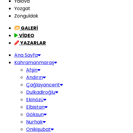
Yalova
Yozgat
Zonguldak
GALERİ
VİDEO
YAZARLAR
Ana Sayfa
Kahramanmaraş
Afşin
Andırın
Çağlayancerit
Dulkadiroğlu
Ekinözü
Elbistan
Göksun
Nurhak
Onikişubat