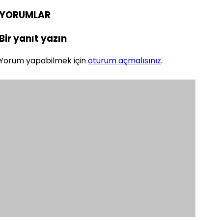
YORUMLAR
Bir yanıt yazın
Yorum yapabilmek için
oturum açmalısınız
.