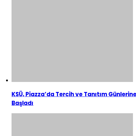
KSÜ, Piazza’da Tercih ve Tanıtım Günlerin
Başladı