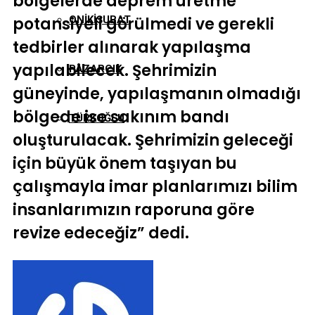
bölgelerde deprem üretme
potansiyeli görülmedi ve gerekli
ONIKIŞUBAT
tedbirler alınarak yapılaşma
yapılabilecek. Şehrimizin
PAZARCIK
güneyinde, yapılaşmanın olmadığı
bölgede ise sakınım bandı
TÜRKOĞLU
oluşturulacak. Şehrimizin geleceği
için büyük önem taşıyan bu
çalışmayla imar planlarımızı bilim
insanlarımızın raporuna göre
revize edeceğiz” dedi.