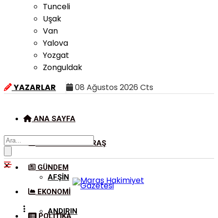
Tunceli
Uşak
Van
Yalova
Yozgat
Zonguldak
YAZARLAR
08 Ağustos 2026 Cts
ANA SAYFA
KAHRAMANMARAŞ
GÜNDEM
AFŞIN
EKONOMI
ANDIRIN
POLITIKA