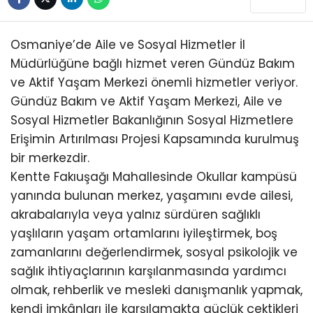
KÜLTÜR/SANAT
Osmaniye’de Aile ve Sosyal Hizmetler İl
Müdürlüğüne bağlı hizmet veren Gündüz Bakım
ve Aktif Yaşam Merkezi önemli hizmetler veriyor.
Gündüz Bakım ve Aktif Yaşam Merkezi, Aile ve
WhatsApp
Sosyal Hizmetler Bakanlığının Sosyal Hizmetlere
İhbar Hattı
Erişimin Artırılması Projesi Kapsamında kurulmuş
bir merkezdir.
Kentte Fakıuşağı Mahallesinde Okullar kampüsü
yanında bulunan merkez, yaşamını evde ailesi,
akrabalarıyla veya yalnız sürdüren sağlıklı
yaşlıların yaşam ortamlarını iyileştirmek, boş
zamanlarını değerlendirmek, sosyal psikolojik ve
sağlık ihtiyaçlarının karşılanmasında yardımcı
olmak, rehberlik ve mesleki danışmanlık yapmak,
kendi imkânları ile karşılamakta güçlük çektikleri