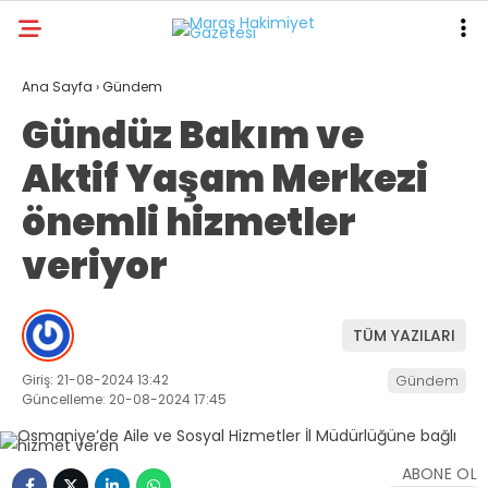
29.1
°
KAHRAMANMARAŞ
Ana Sayfa
›
Gündem
Gündüz Bakım ve
GALERİ
VİDEO
YAZARLAR
Aktif Yaşam Merkezi
ANA SAYFA
önemli hizmetler
KAHRAMANMARAŞ
veriyor
GÜNDEM
EKONOMI
TÜM YAZILARI
POLITIKA
Giriş: 21-08-2024 13:42
Gündem
DÜNYA
Güncelleme: 20-08-2024 17:45
SPOR
ABONE OL
SAĞLIK