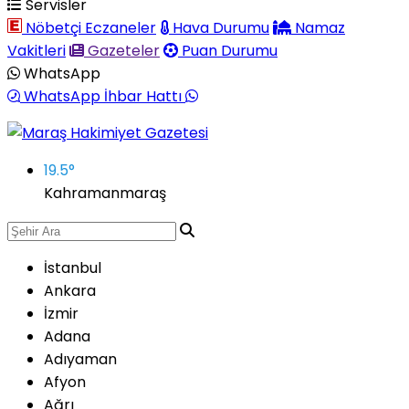
Servisler
Nöbetçi Eczaneler
Hava Durumu
Namaz
Vakitleri
Gazeteler
Puan Durumu
WhatsApp
WhatsApp İhbar Hattı
19.5
°
Kahramanmaraş
İstanbul
Ankara
İzmir
Adana
Adıyaman
Afyon
Ağrı