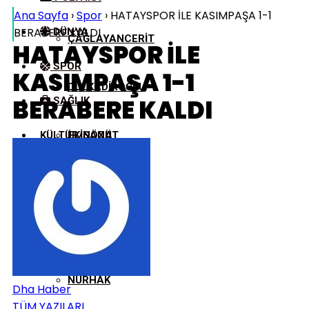
Ana Sayfa
›
Spor
›
HATAYSPOR İLE KASIMPAŞA 1-1
BERABERE KALDI
DÜNYA
ÇAĞLAYANCERIT
HATAYSPOR İLE
SPOR
KASIMPAŞA 1-1
DULKADIROĞLU
BERABERE KALDI
SAĞLIK
KÜLTÜR/SANAT
EKINÖZÜ
ELBISTAN
GÖKSUN
NURHAK
Dha Haber
TÜM YAZILARI