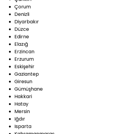
Çorum
Denizli
Diyarbakır
Düzce
Edirne
Elazığ
Erzincan
Erzurum
Eskişehir
Gaziantep
Giresun
Gümüşhane
Hakkari
Hatay
Mersin
Iğdır
Isparta
Kahramanmaraş