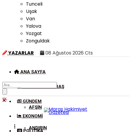
Tunceli
Uşak
Van
Yalova
Yozgat
Zonguldak
YAZARLAR
08 Ağustos 2026 Cts
ANA SAYFA
KAHRAMANMARAŞ
GÜNDEM
AFŞIN
EKONOMI
ANDIRIN
POLITIKA