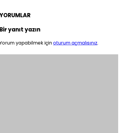
YORUMLAR
Bir yanıt yazın
Yorum yapabilmek için
oturum açmalısınız
.