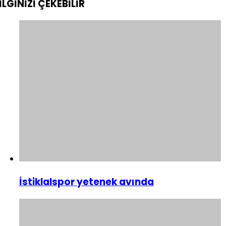
İLGİNİZİ
ÇEKEBİLİR
İstiklalspor yetenek avında