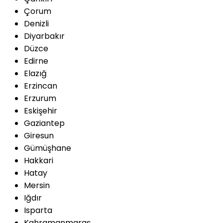
Çorum
Denizli
Diyarbakır
Düzce
Edirne
Elazığ
Erzincan
Erzurum
Eskişehir
Gaziantep
Giresun
Gümüşhane
Hakkari
Hatay
Mersin
Iğdır
Isparta
Kahramanmaraş