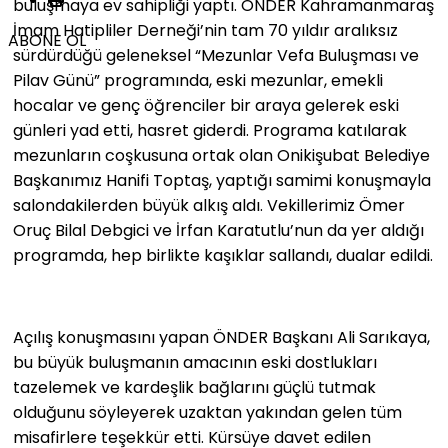
buluşmaya ev sahipliği yaptı. ÖNDER Kahramanmaraş
İmam Hatipliler Derneği’nin tam 70 yıldır aralıksız
ABONE OL
sürdürdüğü geleneksel “Mezunlar Vefa Buluşması ve
Pilav Günü” programında, eski mezunlar, emekli
hocalar ve genç öğrenciler bir araya gelerek eski
günleri yad etti, hasret giderdi. Programa katılarak
mezunların coşkusuna ortak olan Onikişubat Belediye
Başkanımız Hanifi Toptaş, yaptığı samimi konuşmayla
salondakilerden büyük alkış aldı. Vekillerimiz Ömer
Oruç Bilal Debgici ve İrfan Karatutlu’nun da yer aldığı
programda, hep birlikte kaşıklar sallandı, dualar edildi.
Açılış konuşmasını yapan ÖNDER Başkanı Ali Sarıkaya,
bu büyük buluşmanın amacının eski dostlukları
tazelemek ve kardeşlik bağlarını güçlü tutmak
olduğunu söyleyerek uzaktan yakından gelen tüm
misafirlere teşekkür etti. Kürsüye davet edilen