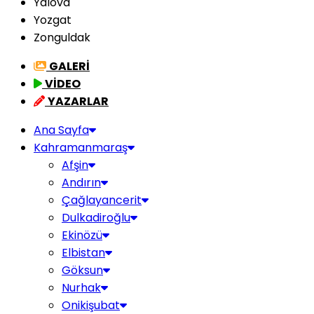
Yalova
Yozgat
Zonguldak
GALERİ
VİDEO
YAZARLAR
Ana Sayfa
Kahramanmaraş
Afşin
Andırın
Çağlayancerit
Dulkadiroğlu
Ekinözü
Elbistan
Göksun
Nurhak
Onikişubat