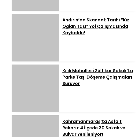
Andırın’da Skandal: Tarihi “Kız
Oğlan Taşı” Yol Çalışmasında
Kayboldu!
Kılılı Mahallesi Zülfikar Sokak’ta
Parke Taşı Döşeme Çalışmaları
Sürüyor
Kahramanmaraş’ta Asfalt
Rekoru: 4 İlçede 30 Sokak ve
Bulvar Yenileniyor!