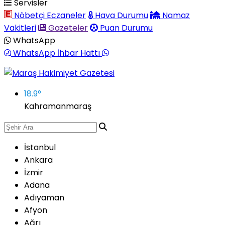
Servisler
Nöbetçi Eczaneler
Hava Durumu
Namaz
Vakitleri
Gazeteler
Puan Durumu
WhatsApp
WhatsApp İhbar Hattı
18.9
°
Kahramanmaraş
İstanbul
Ankara
İzmir
Adana
Adıyaman
Afyon
Ağrı