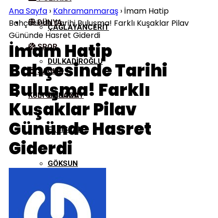
Ana Sayfa
›
Kahramanmaraş
›
İmam Hatip
Bahçesinde Tarihi Buluşma! Farklı Kuşaklar Pilav
DÜNYA
ÇAĞLAYANCERIT
Gününde Hasret Giderdi
İmam Hatip
SPOR
DULKADIROĞLU
Bahçesinde Tarihi
SAĞLIK
Buluşma! Farklı
KÜLTÜR/SANAT
EKINÖZÜ
Kuşaklar Pilav
Gününde Hasret
ELBISTAN
Giderdi
GÖKSUN
NURHAK