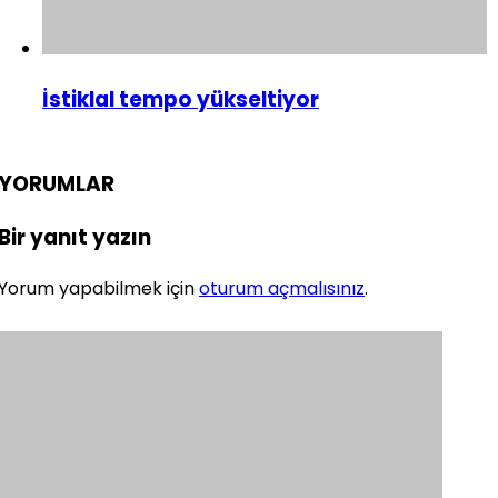
İstiklal tempo yükseltiyor
YORUMLAR
Bir yanıt yazın
Yorum yapabilmek için
oturum açmalısınız
.