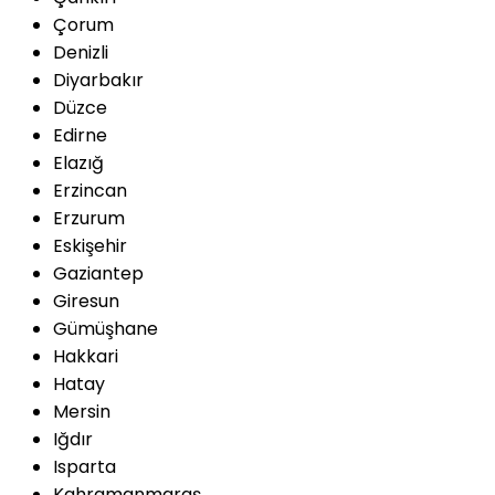
Çorum
Denizli
Diyarbakır
Düzce
Edirne
Elazığ
Erzincan
Erzurum
Eskişehir
Gaziantep
Giresun
Gümüşhane
Hakkari
Hatay
Mersin
Iğdır
Isparta
Kahramanmaraş