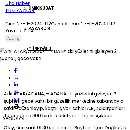
Dha Haber
ONIKIŞUBAT
TÜM YAZILARI
Giriş: 27-11-2024 11:12
Güncelleme: 27-11-2024 11:12
PAZARCIK
Kaynak: DHA
Asayiş
TÜRKOĞLU
Anıl ATAR/ADANA, – ADANA’da yüzlerini gizleyen 2
şüpheli, gece vakti bir güzellik merkezine tabancayla
saldırı düzenleyip, kaçtı. İş yeri sahibi A.E., saldırganları
ihbar edene 300 bin lira ödül vereceğini açıkladı.
ABONE OL
Olay, dün saat 01.30 sıralarında Seyhan ilçesi Dağlıoğlu