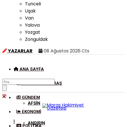
Tunceli
Uşak
Van
Yalova
Yozgat
Zonguldak
YAZARLAR
08 Ağustos 2026 Cts
ANA SAYFA
KAHRAMANMARAŞ
GÜNDEM
AFŞIN
EKONOMI
ANDIRIN
POLITIKA