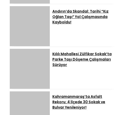
Andırın’da Skandal: Tarihi “Kız
Oğlan Taşı” Yol Çalışmasında
Kayboldu!
Kılılı Mahallesi Zülfikar Sokak’ta
Parke Taşı Döşeme Çalışmaları
Sürüyor
Kahramanmaraş’ta Asfalt
Rekoru: 4 İlçede 30 Sokak ve
Bulvar Yenileniyor!