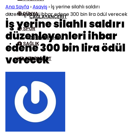
Ana Sayfa
›
Asayiş
›
İş yerine silahlı saldırı
düzenleyenleri ihbar edene 300 bin lira ödül verecek
DÜNYA
ÇAĞLAYANCERIT
İş yerine silahlı saldırı
SPOR
düzenleyenleri ihbar
DULKADIROĞLU
edene 300 bin lira ödül
SAĞLIK
verecek
KÜLTÜR/SANAT
EKINÖZÜ
ELBISTAN
GÖKSUN
NURHAK