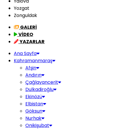
Yalova
Yozgat
Zonguldak
GALERİ
VİDEO
YAZARLAR
Ana Sayfa
Kahramanmaraş
Afşin
Andırın
Çağlayancerit
Dulkadiroğlu
Ekinözü
Elbistan
Göksun
Nurhak
Onikişubat