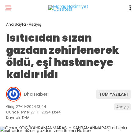
29.5
°
KAHRAMANMARAŞ
Ana Sayfa
›
Asayiş
Isıtıcıdan sızan
GALERİ
VİDEO
YAZARLAR
gazdan zehirlenerek
ANA SAYFA
öldü, eşi hastaneye
KAHRAMANMARAŞ
kaldırıldı
GÜNDEM
EKONOMI
Dha Haber
TÜM YAZILARI
POLITIKA
Giriş: 27-11-2024 13:44
Asayiş
DÜNYA
Güncelleme: 27-11-2024 13:44
Kaynak: DHA
SPOR
SAĞLIK