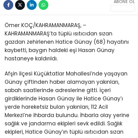
ABONE OL
KÜLTÜR/SANAT
Ömer KOÇ/KAHRAMANMARAŞ, –
KAHRAMANMARAŞ’ta tüplü ısıtıcıdan sızan
gazdan zehirlenen Hatice Günay (68) hayatını
WhatsApp
kaybetti, baygın haldeki eşi Hasan Günay
İhbar Hattı
hastaneye kaldırıldı.
Afşin ilçesi Küçüktatlar Mahallesi’nde yaşayan
Günay çiftinden haber alamayan yakınları,
sabah saatlerinde adreslerine gitti. İçeri
girdiklerinde Hasan Günay ile Hatice Günay’ı
yerde hareketsiz bulan yakınları, 112 Acil
Merkezi’ne ihbarda bulundu. İhbarla olay yerine
sağlık ve jandarma ekipleri sevk edildi. Sağlık
ekipleri, Hatice Günay’ın tüplü ısıtıcıdan sızan