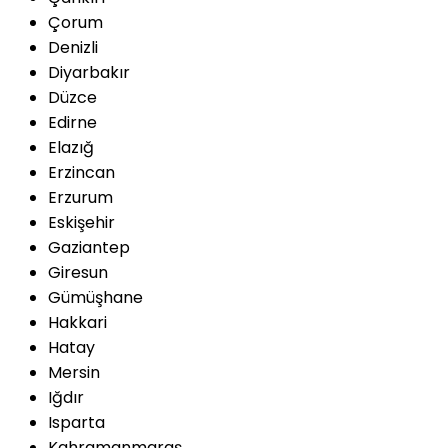
Çorum
Denizli
Diyarbakır
Düzce
Edirne
Elazığ
Erzincan
Erzurum
Eskişehir
Gaziantep
Giresun
Gümüşhane
Hakkari
Hatay
Mersin
Iğdır
Isparta
Kahramanmaraş