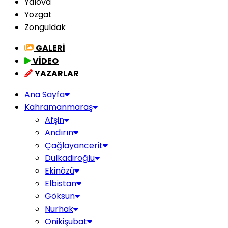
Yalova
Yozgat
Zonguldak
GALERİ
VİDEO
YAZARLAR
Ana Sayfa
Kahramanmaraş
Afşin
Andırın
Çağlayancerit
Dulkadiroğlu
Ekinözü
Elbistan
Göksun
Nurhak
Onikişubat