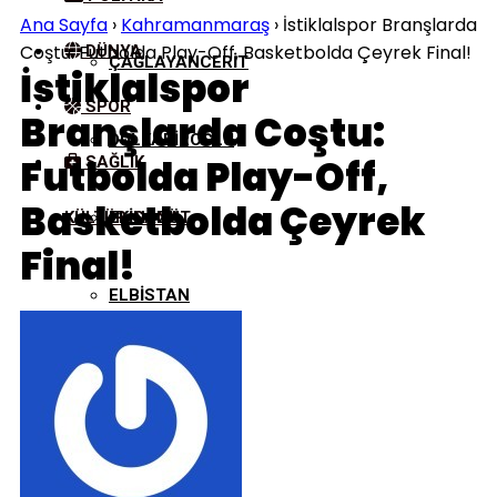
Ana Sayfa
›
Kahramanmaraş
›
İstiklalspor Branşlarda
Coştu: Futbolda Play-Off, Basketbolda Çeyrek Final!
DÜNYA
ÇAĞLAYANCERIT
İstiklalspor
SPOR
Branşlarda Coştu:
DULKADIROĞLU
Futbolda Play-Off,
SAĞLIK
Basketbolda Çeyrek
KÜLTÜR/SANAT
EKINÖZÜ
Final!
ELBISTAN
GÖKSUN
NURHAK