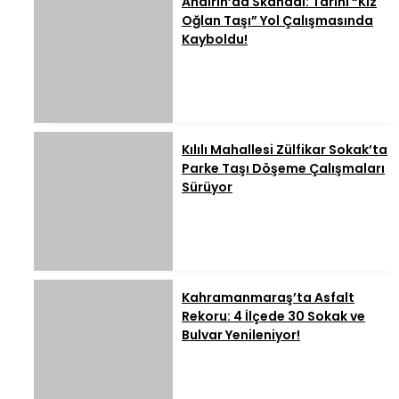
Andırın’da Skandal: Tarihi “Kız
Oğlan Taşı” Yol Çalışmasında
Kayboldu!
Kılılı Mahallesi Zülfikar Sokak’ta
Parke Taşı Döşeme Çalışmaları
Sürüyor
Kahramanmaraş’ta Asfalt
Rekoru: 4 İlçede 30 Sokak ve
Bulvar Yenileniyor!