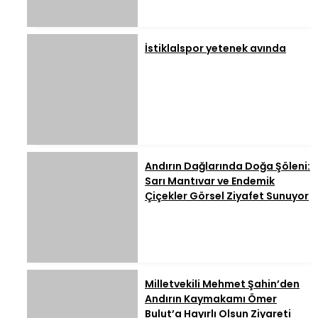
İstiklalspor yetenek avında
Andırın Dağlarında Doğa Şöleni:
Sarı Mantıvar ve Endemik
Çiçekler Görsel Ziyafet Sunuyor
Milletvekili Mehmet Şahin’den
Andırın Kaymakamı Ömer
Bulut’a Hayırlı Olsun Ziyareti