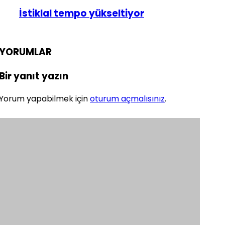
İstiklal tempo yükseltiyor
YORUMLAR
Bir yanıt yazın
Yorum yapabilmek için
oturum açmalısınız
.