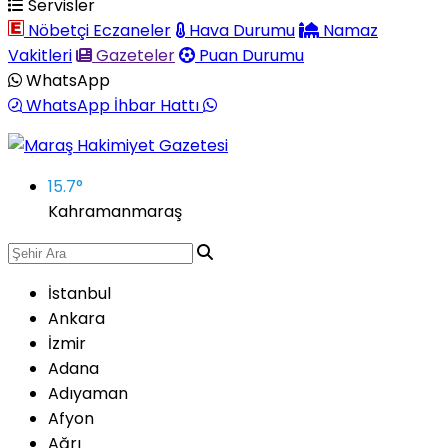
Servisler
Nöbetçi Eczaneler
Hava Durumu
Namaz
Vakitleri
Gazeteler
Puan Durumu
WhatsApp
WhatsApp İhbar Hattı
15.7
°
Kahramanmaraş
İstanbul
Ankara
İzmir
Adana
Adıyaman
Afyon
Ağrı