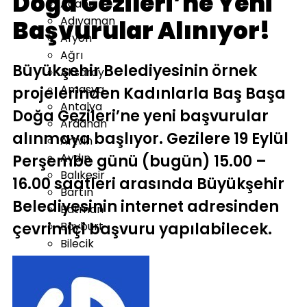
Doğa Gezileri’ne Yeni
Adana
Adıyaman
Başvurular Alınıyor!
Afyon
Ağrı
Büyükşehir Belediyesinin örnek
Aksaray
Amasya
projelerinden Kadınlarla Baş Başa
Antalya
Doğa Gezileri’ne yeni başvurular
Ardahan
alınmaya başlıyor. Gezilere 19 Eylül
Artvin
Aydın
Perşembe günü (bugün) 15.00 –
Balıkesir
16.00 saatleri arasında Büyükşehir
Bartın
Belediyesinin internet adresinden
Batman
çevrimiçi başvuru yapılabilecek.
Bayburt
Bilecik
Bingöl
Bitlis
Bolu