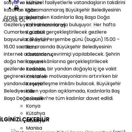
sosyal ve kültürel faaliyetlerle vatandaşların takdirini
Mersin
kazanan Kahramanmaraş Büyükşehir Belediyesinin
Iğdır
örnek projelerinden Kadınlarla Baş Başa Doğa
Isparta
ABONE OL
Gezileri, yeni katılımcılarıyla buluşuyor. Her hafta
Kahramanmaraş
Cumartesi günleri gerçekleştirilecek gezilere
Karabük
başvurular 19 Eylül Perşembe günü (bugün) 15.00 –
Karaman
16.00 saatleri arasında Büyükşehir Belediyesinin
Kars
internet adresinden çevrimiçi yapılabilecek. Şehrin
Kastamonu
doğa harikası mekânlarına gerçekleştirilecek
Kayseri
gezilerde kadınlar, bir yandan doğayla iç içe vakit
Kırıkkale
geçirerek moral ve motivasyonlarını artırırken bir
Kırklareli
yandan da sosyalleşme imkânı bulacak. Büyükşehir
Kırşehir
Belediyesinden yapılan açıklamada, Kadınlarla Baş
Kilis
Başa Doğa Gezileri’ne tüm kadınlar davet edildi.
Kocaeli
Konya
Kütahya
İLGİNİZİ
ÇEKEBİLİR
Malatya
Manisa