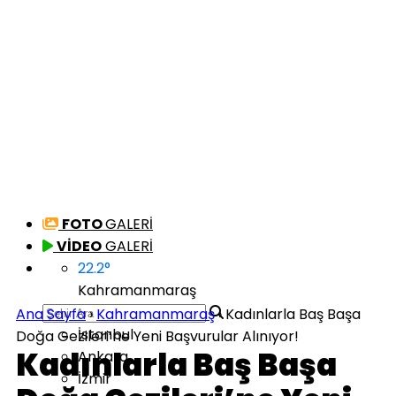
FOTO
GALERİ
VİDEO
GALERİ
22.2
°
Kahramanmaraş
Ana Sayfa
›
Kahramanmaraş
›
Kadınlarla Baş Başa
İstanbul
Doğa Gezileri’ne Yeni Başvurular Alınıyor!
Kadınlarla Baş Başa
Ankara
İzmir