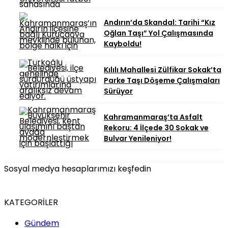
Andırın’da Skandal: Tarihi “Kız
Oğlan Taşı” Yol Çalışmasında
Kayboldu!
Kılılı Mahallesi Zülfikar Sokak’ta
Parke Taşı Döşeme Çalışmaları
Sürüyor
Kahramanmaraş’ta Asfalt
Rekoru: 4 İlçede 30 Sokak ve
Bulvar Yenileniyor!
Sosyal medya hesaplarımızı keşfedin
KATEGORİLER
Gündem