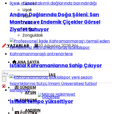
Tunceli
Uşak
Andırın Dağlarında Doğa Şöleni: Sarı
Van
Mantıvar ve Endemik Çiçekler Görsel
Yalova
Yozgat
Ziyafet Sunuyor
Zonguldak
YAZARLAR
10 Ağustos 2026 Pts
ANA SAYFA
İstiklal Kahramanlarına Sahip Çıkıyor
KAHRAMANMARAŞ
GÜNDEM
AFŞIN
EKONOMI
İstiklal tempo yükseltiyor
ANDIRIN
POLITIKA