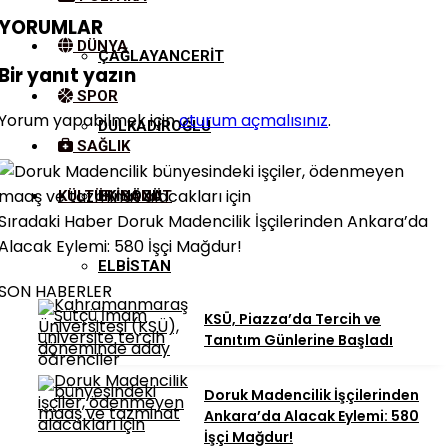
YORUMLAR
DÜNYA
ÇAĞLAYANCERIT
Bir yanıt yazın
SPOR
Yorum yapabilmek için
oturum açmalısınız
.
DULKADIROĞLU
SAĞLIK
KÜLTÜR/SANAT
EKINÖZÜ
Sıradaki Haber
Doruk Madencilik İşçilerinden Ankara’da
Alacak Eylemi: 580 İşçi Mağdur!
ELBISTAN
SON HABERLER
KSÜ, Piazza’da Tercih ve
GÖKSUN
Tanıtım Günlerine Başladı
Doruk Madencilik İşçilerinden
NURHAK
Ankara’da Alacak Eylemi: 580
İşçi Mağdur!