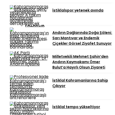
ONIKIŞUBAT
İstiklalspor yetenek avında
PAZARCIK
Andırın Dağlarında Doğa Şöleni:
Sarı Mantıvar ve Endemik
TÜRKOĞLU
Çiçekler Görsel Ziyafet Sunuyor
Milletvekili Mehmet Şahin’den
Andırın Kaymakamı Ömer
Bulut’a Hayırlı Olsun Ziyareti
İstiklal Kahramanlarına Sahip
Çıkıyor
İstiklal tempo yükseltiyor