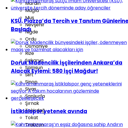
Mardin
Muğla
Muş
KSÜ, Piazza’da Tercih ve Tanıtım Günlerin
Nevşehir
Başladı
Niğde
Ordu
Osmaniye
Rize
Sakarya
Doruk Madencilik İşçilerinden Ankara’da
Samsun
Alacak Eylemi: 580 İşçi Mağdur!
Siirt
Sinop
Sivas
Şanlıurfa
Şırnak
Tekirdağ
İstiklalspor yetenek avında
Tokat
Trabzon