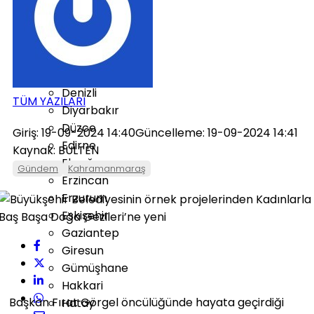
Burdur
Bursa
Çanakkale
Çankırı
Çorum
Denizli
TÜM YAZILARI
Diyarbakır
Düzce
Giriş: 19-09-2024 14:40
Güncelleme: 19-09-2024 14:41
Edirne
Kaynak: BULTEN
Elazığ
Gündem
Kahramanmaraş
Erzincan
Erzurum
Eskişehir
Gaziantep
Giresun
Gümüşhane
Hakkari
Başkan Fırat Görgel öncülüğünde hayata geçirdiği
Hatay