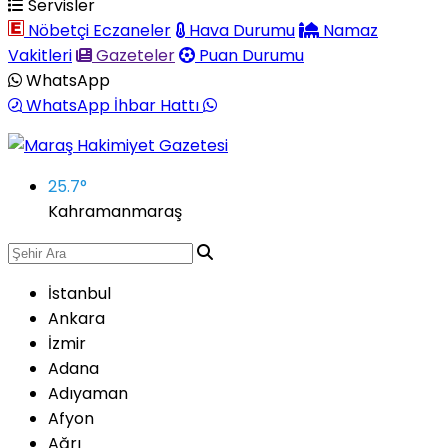
Servisler
Nöbetçi Eczaneler
Hava Durumu
Namaz
Vakitleri
Gazeteler
Puan Durumu
WhatsApp
WhatsApp İhbar Hattı
25.7
°
Kahramanmaraş
İstanbul
Ankara
İzmir
Adana
Adıyaman
Afyon
Ağrı