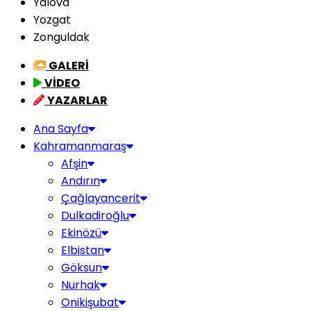
Yalova
Yozgat
Zonguldak
GALERİ
VİDEO
YAZARLAR
Ana Sayfa
Kahramanmaraş
Afşin
Andırın
Çağlayancerit
Dulkadiroğlu
Ekinözü
Elbistan
Göksun
Nurhak
Onikişubat