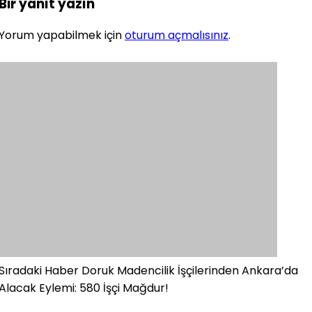
Bir yanıt yazın
Yorum yapabilmek için
oturum açmalısınız
.
Sıradaki Haber
Doruk Madencilik İşçilerinden Ankara’da
Alacak Eylemi: 580 İşçi Mağdur!