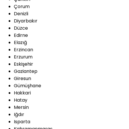
Çorum
Denizli
Diyarbakır
Düzce
Edirne
Elazığ
Erzincan
Erzurum
Eskişehir
Gaziantep
Giresun
Gümüşhane
Hakkari
Hatay
Mersin
Iğdır
Isparta
Kahramanmaraş