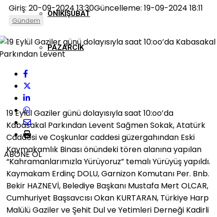
Giriş: 20-09-2024 13:30
Güncelleme: 19-09-2024 18:11
ONIKIŞUBAT
Gündem
PAZARCIK
TÜRKOĞLU
19 Eylül Gaziler günü dolayısıyla saat 10:oo’da
Kabasakal Parkından Levent Sağmen Sokak, Atatürk
Caddesi ve Coşkunlar caddesi güzergahından Eski
Kaymakamlık Binası önündeki tören alanına yapılan
ABONE OL
“Kahramanlarımızla Yürüyoruz” temalı Yürüyüş yapıldı.
Kaymakam Erdinç DOLU, Garnizon Komutanı Per. Bnb.
Bekir HAZNEVİ, Belediye Başkanı Mustafa Mert OLCAR,
Cumhuriyet Başsavcısı Okan KURTARAN, Türkiye Harp
Malülü Gaziler ve Şehit Dul ve Yetimleri Derneği Kadirli