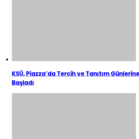
KSÜ, Piazza’da Tercih ve Tanıtım Günlerin
Başladı