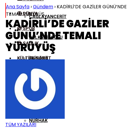
Ana Sayfa
›
Gündem
›
KADİRLİ’DE GAZİLER GÜNÜ’NDE
TEMALI YÜRÜYÜŞ
DÜNYA
ÇAĞLAYANCERIT
KADİRLİ’DE GAZİLER
SPOR
GÜNÜ’NDE TEMALI
DULKADIROĞLU
YÜRÜYÜŞ
SAĞLIK
KÜLTÜR/SANAT
EKINÖZÜ
ELBISTAN
GÖKSUN
NURHAK
TÜM YAZILARI