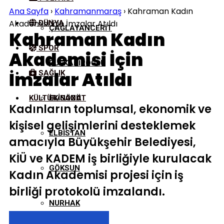
Ana Sayfa
›
Kahramanmaraş
›
Kahraman Kadın
Akademisi İçin İmzalar Atıldı
DÜNYA
ÇAĞLAYANCERIT
Kahraman Kadın
SPOR
Akademisi İçin
DULKADIROĞLU
İmzalar Atıldı
SAĞLIK
KÜLTÜR/SANAT
EKINÖZÜ
Kadınların toplumsal, ekonomik ve
kişisel gelişimlerini desteklemek
ELBISTAN
amacıyla Büyükşehir Belediyesi,
KİÜ ve KADEM iş birliğiyle kurulacak
GÖKSUN
Kadın Akademisi projesi için iş
birliği protokolü imzalandı.
NURHAK