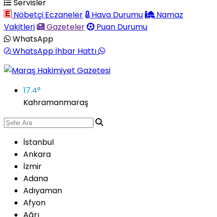
Servisler
Nöbetçi Eczaneler
Hava Durumu
Namaz
Vakitleri
Gazeteler
Puan Durumu
WhatsApp
WhatsApp İhbar Hattı
17.4
°
Kahramanmaraş
İstanbul
Ankara
İzmir
Adana
Adıyaman
Afyon
Ağrı