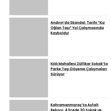
Andırın’da Skandal: Tarihi “Kız
Oğlan Taşı” Yol Çalışmasında
Kayboldu!
Kılılı Mahallesi Zülfikar Sokak’ta
Parke Taşı Döşeme Çalışmaları
Sürüyor
Kahramanmaraş’ta Asfalt
Rekoru: 4 İlçede 30 Sokak ve