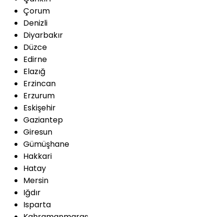
Çorum
Denizli
Diyarbakır
Düzce
Edirne
Elazığ
Erzincan
Erzurum
Eskişehir
Gaziantep
Giresun
Gümüşhane
Hakkari
Hatay
Mersin
Iğdır
Isparta
Kahramanmaraş