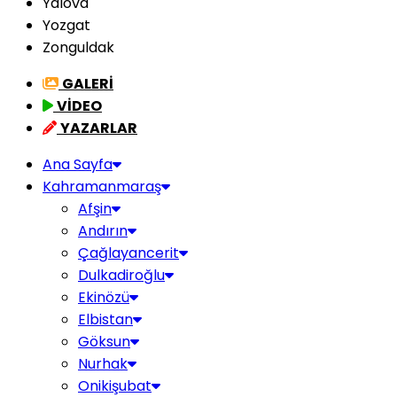
Yalova
Yozgat
Zonguldak
GALERİ
VİDEO
YAZARLAR
Ana Sayfa
Kahramanmaraş
Afşin
Andırın
Çağlayancerit
Dulkadiroğlu
Ekinözü
Elbistan
Göksun
Nurhak
Onikişubat