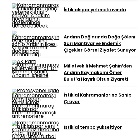
İstiklalspor yetenek avında
Andırın Dağlarında Doğa Şöleni:
Sarı Mantıvar ve Endemik
Çiçekler Görsel Ziyafet Sunuyor
Milletvekili Mehmet Şahin’den
Andırın Kaymakamı Ömer
Bulut’a Hayırlı Olsun Ziyareti
İstiklal Kahramanlarına Sahip
Çıkıyor
İstiklal tempo yükseltiyor