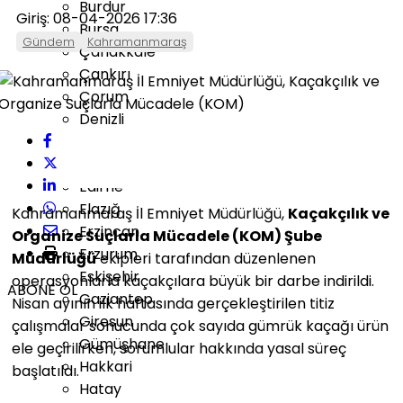
Burdur
Giriş: 08-04-2026 17:36
Bursa
Gündem
Kahramanmaraş
Çanakkale
Çankırı
Çorum
Denizli
Diyarbakır
Düzce
Edirne
Elazığ
Kahramanmaraş İl Emniyet Müdürlüğü,
Kaçakçılık ve
Erzincan
Organize Suçlarla Mücadele (KOM) Şube
Erzurum
Müdürlüğü
ekipleri tarafından düzenlenen
Eskişehir
operasyonlarla kaçakçılara büyük bir darbe indirildi.
ABONE OL
Gaziantep
Nisan ayının ilk haftasında gerçekleştirilen titiz
Giresun
çalışmalar sonucunda çok sayıda gümrük kaçağı ürün
Gümüşhane
ele geçirilirken, sorumlular hakkında yasal süreç
Hakkari
başlatıldı.
Hatay