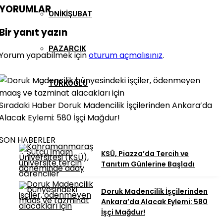
YORUMLAR
ONIKIŞUBAT
Bir yanıt yazın
PAZARCIK
Yorum yapabilmek için
oturum açmalısınız
.
TÜRKOĞLU
Sıradaki Haber
Doruk Madencilik İşçilerinden Ankara’da
Alacak Eylemi: 580 İşçi Mağdur!
SON HABERLER
KSÜ, Piazza’da Tercih ve
Tanıtım Günlerine Başladı
Doruk Madencilik İşçilerinden
Ankara’da Alacak Eylemi: 580
İşçi Mağdur!