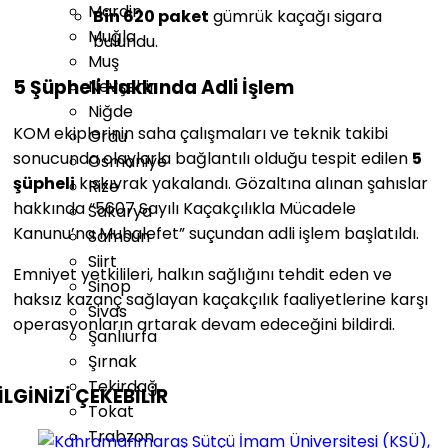
Mardin
Bin 620 paket
gümrük kaçağı sigara
Muğla
bulundu.
Muş
5 Şüpheli Hakkında Adli İşlem
Nevşehir
Niğde
KOM ekiplerinin saha çalışmaları ve teknik takibi
Ordu
sonucunda olaylarla bağlantılı olduğu tespit edilen
5
Osmaniye
şüpheli
kıskıvrak yakalandı. Gözaltına alınan şahıslar
Rize
hakkında “5607 Sayılı Kaçakçılıkla Mücadele
Sakarya
Kanunu’na Muhalefet” suçundan adli işlem başlatıldı.
Samsun
Siirt
Emniyet yetkilileri, halkın sağlığını tehdit eden ve
Sinop
haksız kazanç sağlayan kaçakçılık faaliyetlerine karşı
Sivas
operasyonların artarak devam edeceğini bildirdi.
Şanlıurfa
Şırnak
Tekirdağ
İLGİNİZİ
ÇEKEBİLİR
Tokat
Trabzon