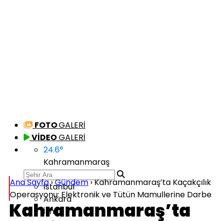
FOTO
GALERİ
VİDEO
GALERİ
24.6
°
Kahramanmaraş
Ana Sayfa
›
Gündem
›
Kahramanmaraş’ta Kaçakçılık
İstanbul
Operasyonu: Elektronik ve Tütün Mamullerine Darbe
Ankara
Kahramanmaraş’ta
İzmir