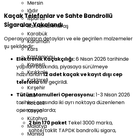
Mersin
Iğdır
Kaçak Telefonlar ve Sahte Bandrollü
Isparta
Sigaralar Yakalandı
Kahramanmaraş
Karabük
Operasyonların detayları ve ele geçirilen malzemeler
Karaman
şu şekildedir:
Kars
Kastamonu
Elektronik Kaçakçılığı:
6 Nisan 2026 tarihinde
Kayseri
yapılan baskında, piyasaya sürülmeye
Kırıkkale
hazırlanan
12 adet kaçak ve kayıt dışı cep
Kırklareli
telefonu
ele geçirildi.
Kırşehir
Tütün Mamulleri Operasyonu:
1-3 Nisan 2026
Kilis
tarihleri arasında iki ayrı noktaya düzenlenen
Kocaeli
operasyonlarda;
Konya
Kütahya
2 bin 170 paket
Tekel 3000 marka,
Malatya
sahte/taklit TAPDK bandrollü sigara,
Manisa