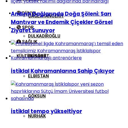
Andırın Dağlarında Doğa Şöleni: Sarı
DÜNYA
ÇAĞLAYANCERIT
Mantıvar ve Endemik Çiçekler Görsel
SPOR
Ziyafet Sunuyor
DULKADIROĞLU
SAĞLIK
KÜLTÜR/SANAT
EKINÖZÜ
İstiklal Kahramanlarına Sahip Çıkıyor
ELBISTAN
GÖKSUN
İstiklal tempo yükseltiyor
NURHAK