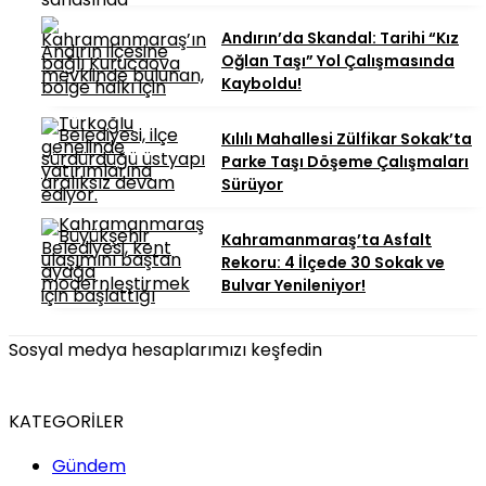
Andırın’da Skandal: Tarihi “Kız
Oğlan Taşı” Yol Çalışmasında
Kayboldu!
Kılılı Mahallesi Zülfikar Sokak’ta
Parke Taşı Döşeme Çalışmaları
Sürüyor
Kahramanmaraş’ta Asfalt
Rekoru: 4 İlçede 30 Sokak ve
Bulvar Yenileniyor!
Sosyal medya hesaplarımızı keşfedin
KATEGORİLER
Gündem