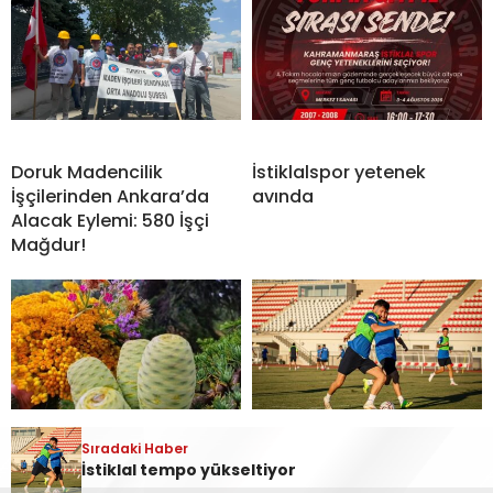
Doruk Madencilik
İstiklalspor yetenek
İşçilerinden Ankara’da
avında
Alacak Eylemi: 580 İşçi
Mağdur!
Sıradaki Haber
Andırın Dağlarında Doğa
İstiklal tempo yükseltiyor
İstiklal tempo yükseltiyor
Şöleni: Sarı Mantıvar ve