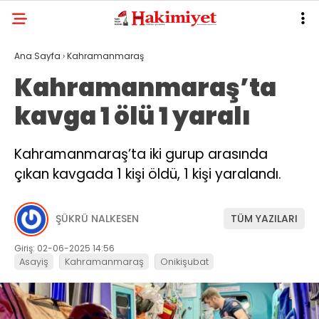
Ana Sayfa
›
Kahramanmaraş
Kahramanmaraş’ta
kavga 1 ölü 1 yaralı
Kahramanmaraş’ta iki gurup arasında
çıkan kavgada 1 kişi öldü, 1 kişi yaralandı.
ŞÜKRÜ NALKESEN
TÜM YAZILARI
Giriş: 02-06-2025 14:56
Asayiş
Kahramanmaraş
Onikişubat