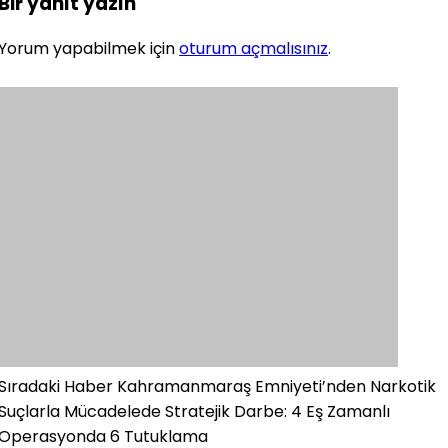
Bir yanıt yazın
Yorum yapabilmek için
oturum açmalısınız
.
Sıradaki Haber
Kahramanmaraş Emniyeti’nden Narkotik
Suçlarla Mücadelede Stratejik Darbe: 4 Eş Zamanlı
Operasyonda 6 Tutuklama