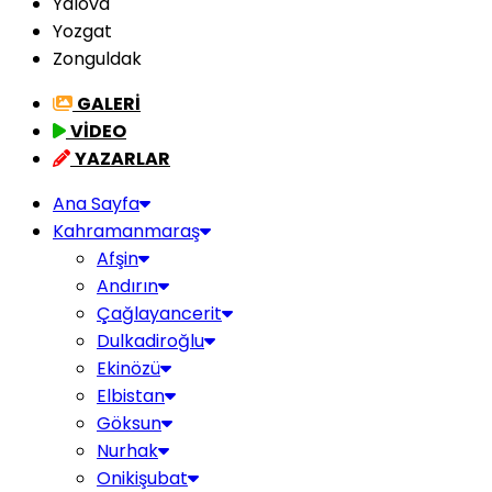
Yalova
Yozgat
Zonguldak
GALERİ
VİDEO
YAZARLAR
Ana Sayfa
Kahramanmaraş
Afşin
Andırın
Çağlayancerit
Dulkadiroğlu
Ekinözü
Elbistan
Göksun
Nurhak
Onikişubat