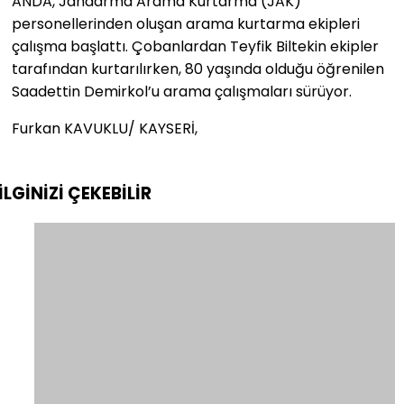
ANDA, Jandarma Arama Kurtarma (JAK)
personellerinden oluşan arama kurtarma ekipleri
çalışma başlattı. Çobanlardan Teyfik Biltekin ekipler
tarafından kurtarılırken, 80 yaşında olduğu öğrenilen
Saadettin Demirkol’u arama çalışmaları sürüyor.
Furkan KAVUKLU/ KAYSERİ,
İLGİNİZİ
ÇEKEBİLİR