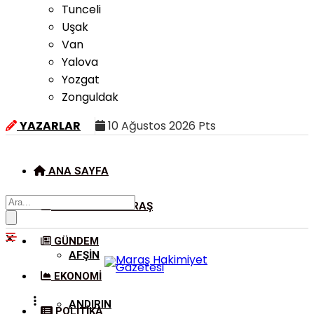
Tunceli
Uşak
Van
Yalova
Yozgat
Zonguldak
YAZARLAR
10 Ağustos 2026 Pts
ANA SAYFA
KAHRAMANMARAŞ
GÜNDEM
AFŞIN
EKONOMI
ANDIRIN
POLITIKA