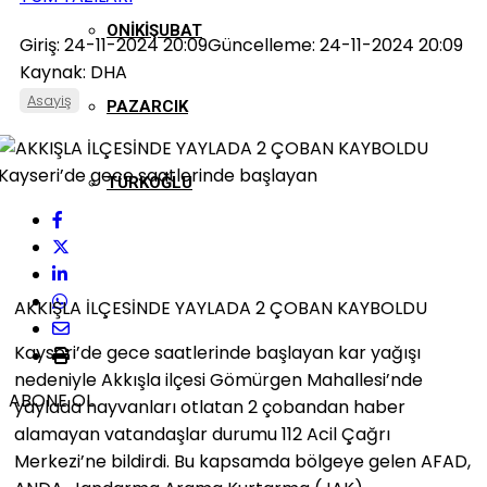
ONIKIŞUBAT
Giriş: 24-11-2024 20:09
Güncelleme: 24-11-2024 20:09
Kaynak: DHA
Asayiş
PAZARCIK
TÜRKOĞLU
AKKIŞLA İLÇESİNDE YAYLADA 2 ÇOBAN KAYBOLDU
Kayseri’de gece saatlerinde başlayan kar yağışı
nedeniyle Akkışla ilçesi Gömürgen Mahallesi’nde
ABONE OL
yaylada hayvanları otlatan 2 çobandan haber
alamayan vatandaşlar durumu 112 Acil Çağrı
Merkezi’ne bildirdi. Bu kapsamda bölgeye gelen AFAD,