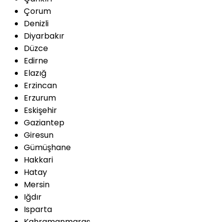
Çorum
Denizli
Diyarbakır
Düzce
Edirne
Elazığ
Erzincan
Erzurum
Eskişehir
Gaziantep
Giresun
Gümüşhane
Hakkari
Hatay
Mersin
Iğdır
Isparta
Kahramanmaraş