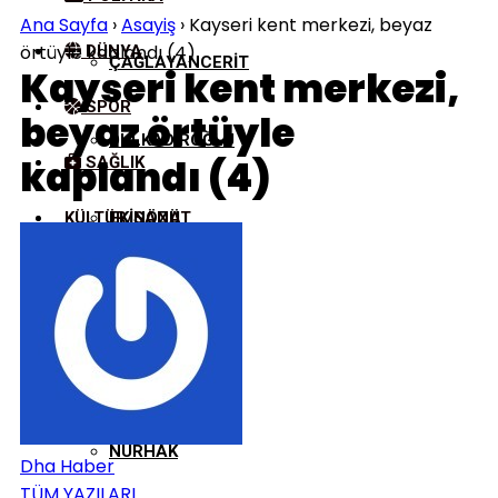
Ana Sayfa
›
Asayiş
›
Kayseri kent merkezi, beyaz
örtüyle kaplandı (4)
DÜNYA
ÇAĞLAYANCERIT
Kayseri kent merkezi,
SPOR
beyaz örtüyle
DULKADIROĞLU
kaplandı (4)
SAĞLIK
KÜLTÜR/SANAT
EKINÖZÜ
ELBISTAN
GÖKSUN
NURHAK
Dha Haber
TÜM YAZILARI