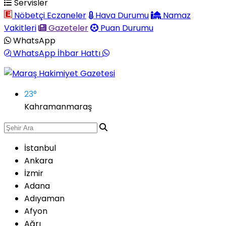
Servisler
Nöbetçi Eczaneler
Hava Durumu
Namaz
Vakitleri
Gazeteler
Puan Durumu
WhatsApp
WhatsApp İhbar Hattı
23
°
Kahramanmaraş
İstanbul
Ankara
İzmir
Adana
Adıyaman
Afyon
Ağrı