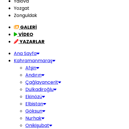
Yalova
Yozgat
Zonguldak
GALERİ
VİDEO
YAZARLAR
Ana Sayfa
Kahramanmaraş
Afşin
Andırın
Çağlayancerit
Dulkadiroğlu
Ekinözü
Elbistan
Göksun
Nurhak
Onikişubat