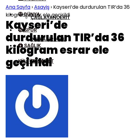
Ana Sayfa
›
Asayiş
›
Kayseri’de durdurulan TIR’da 36
kilogram esrar ele geçirildi
DÜNYA
ÇAĞLAYANCERIT
Kayseri’de
SPOR
durdurulan TIR’da 36
DULKADIROĞLU
kilogram esrar ele
SAĞLIK
geçirildi
KÜLTÜR/SANAT
EKINÖZÜ
ELBISTAN
GÖKSUN
NURHAK