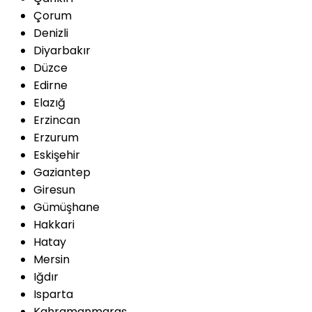
Çorum
Denizli
Diyarbakır
Düzce
Edirne
Elazığ
Erzincan
Erzurum
Eskişehir
Gaziantep
Giresun
Gümüşhane
Hakkari
Hatay
Mersin
Iğdır
Isparta
Kahramanmaraş