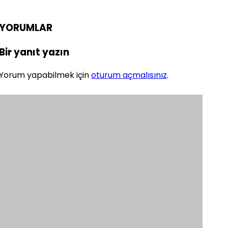
YORUMLAR
Bir yanıt yazın
Yorum yapabilmek için
oturum açmalısınız
.