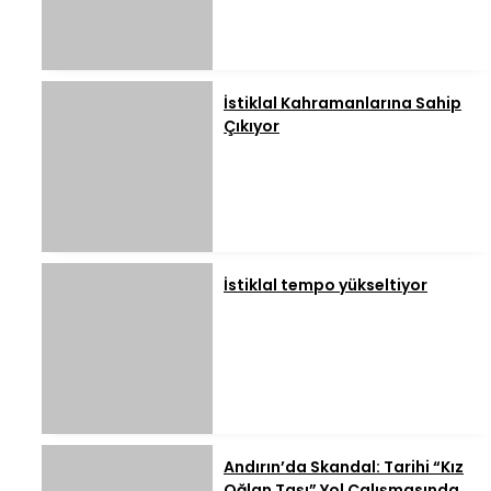
İstiklal Kahramanlarına Sahip
Çıkıyor
İstiklal tempo yükseltiyor
Andırın’da Skandal: Tarihi “Kız
Oğlan Taşı” Yol Çalışmasında