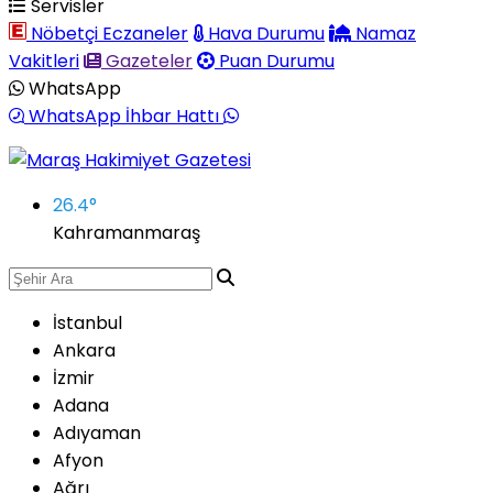
Servisler
Nöbetçi Eczaneler
Hava Durumu
Namaz
Vakitleri
Gazeteler
Puan Durumu
WhatsApp
WhatsApp İhbar Hattı
26.4
°
Kahramanmaraş
İstanbul
Ankara
İzmir
Adana
Adıyaman
Afyon
Ağrı