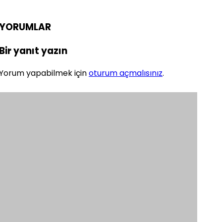
YORUMLAR
Bir yanıt yazın
Yorum yapabilmek için
oturum açmalısınız
.