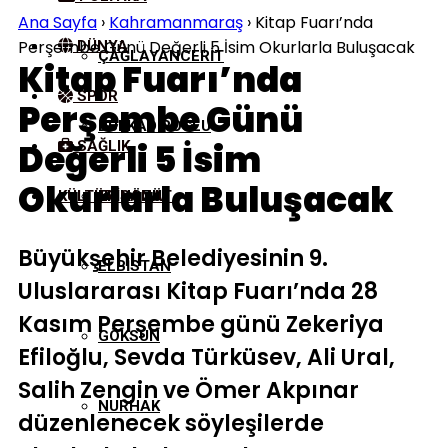
Ana Sayfa
›
Kahramanmaraş
›
Kitap Fuarı’nda
Perşembe Günü Değerli 5 İsim Okurlarla Buluşacak
DÜNYA
ÇAĞLAYANCERIT
Kitap Fuarı’nda
SPOR
Perşembe Günü
DULKADIROĞLU
Değerli 5 İsim
SAĞLIK
Okurlarla Buluşacak
KÜLTÜR/SANAT
EKINÖZÜ
Büyükşehir Belediyesinin 9.
ELBISTAN
Uluslararası Kitap Fuarı’nda 28
Kasım Perşembe günü Zekeriya
GÖKSUN
Efiloğlu, Sevda Türküsev, Ali Ural,
Salih Zengin ve Ömer Akpınar
NURHAK
düzenlenecek söyleşilerde