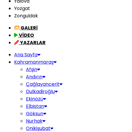
Yalova
Yozgat
Zonguldak
GALERİ
VİDEO
YAZARLAR
Ana Sayfa
Kahramanmaraş
Afşin
Andırın
Çağlayancerit
Dulkadiroğlu
Ekinözü
Elbistan
Göksun
Nurhak
Onikişubat