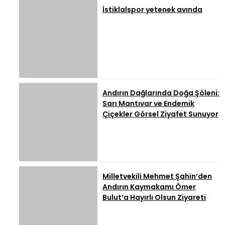
İstiklalspor yetenek avında
Andırın Dağlarında Doğa Şöleni:
Sarı Mantıvar ve Endemik
Çiçekler Görsel Ziyafet Sunuyor
Milletvekili Mehmet Şahin’den
Andırın Kaymakamı Ömer
Bulut’a Hayırlı Olsun Ziyareti