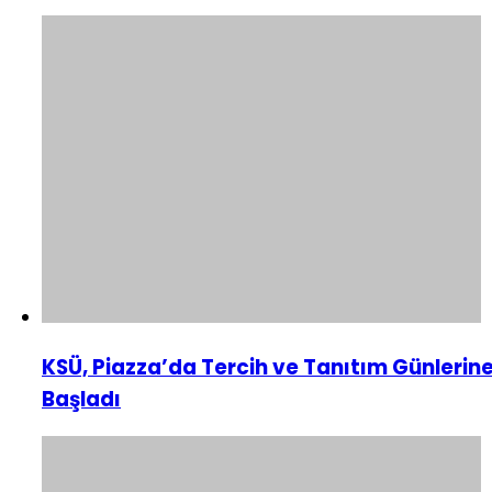
KSÜ, Piazza’da Tercih ve Tanıtım Günlerin
Başladı