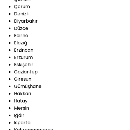
Çorum
Denizli
Diyarbakır
Düzce
Edirne
Elazığ
Erzincan
Erzurum
Eskişehir
Gaziantep
Giresun
Gümüşhane
Hakkari
Hatay
Mersin
Iğdır
Isparta
Kahramanmaraş