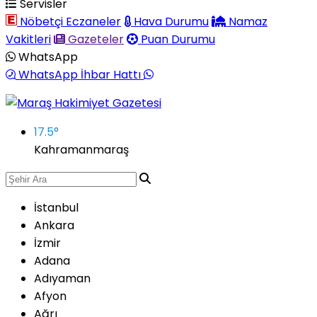
Servisler
Nöbetçi Eczaneler
Hava Durumu
Namaz
Vakitleri
Gazeteler
Puan Durumu
WhatsApp
WhatsApp İhbar Hattı
17.5
°
Kahramanmaraş
İstanbul
Ankara
İzmir
Adana
Adıyaman
Afyon
Ağrı