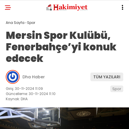
Ana Sayfa
›
Spor
Mersin Spor Kulübü,
Fenerbahçe’yi konuk
edecek
Dha Haber
TÜM YAZILARI
Giriş: 30-11-2024 11:09
Spor
Güncelleme: 30-11-2024 11:10
Kaynak: DHA