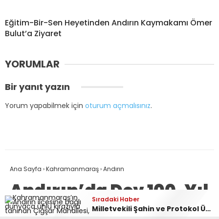
Eğitim-Bir-Sen Heyetinden Andırın Kaymakamı Ömer
Bulut’a Ziyaret
YORUMLAR
Bir yanıt yazın
Yorum yapabilmek için
oturum açmalısınız
.
Ana Sayfa
›
Kahramanmaraş
›
Andırın
Andırın’da Dev 100. Yıl
Sıradaki Haber
Sıradaki Haber
Şöleni: Kıraç Sahne
Milletvekili Şahin ve Protokol Üyelerinden Çığşar’da Kiraz Hasadı Çıkarması
Andırın’da Skandal: Tarihi “Kız Oğlan Taşı” Yol Çalışmasında Kayboldu!