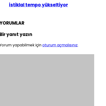
İstiklal tempo yükseltiyor
YORUMLAR
Bir yanıt yazın
Yorum yapabilmek için
oturum açmalısınız
.