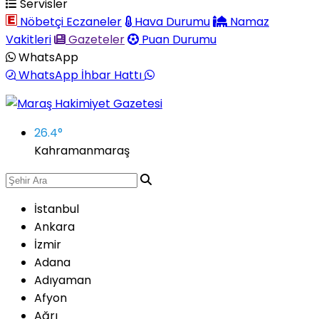
Servisler
Nöbetçi Eczaneler
Hava Durumu
Namaz
Vakitleri
Gazeteler
Puan Durumu
WhatsApp
WhatsApp İhbar Hattı
26.4
°
Kahramanmaraş
İstanbul
Ankara
İzmir
Adana
Adıyaman
Afyon
Ağrı