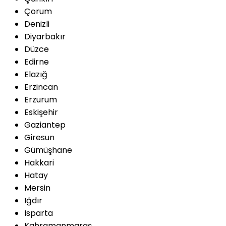
Çorum
Denizli
Diyarbakır
Düzce
Edirne
Elazığ
Erzincan
Erzurum
Eskişehir
Gaziantep
Giresun
Gümüşhane
Hakkari
Hatay
Mersin
Iğdır
Isparta
Kahramanmaraş