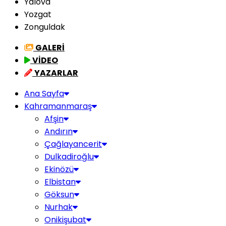
Yalova
Yozgat
Zonguldak
GALERİ
VİDEO
YAZARLAR
Ana Sayfa
Kahramanmaraş
Afşin
Andırın
Çağlayancerit
Dulkadiroğlu
Ekinözü
Elbistan
Göksun
Nurhak
Onikişubat