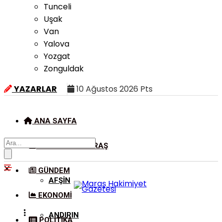
Tunceli
Uşak
Van
Yalova
Yozgat
Zonguldak
YAZARLAR
10 Ağustos 2026 Pts
ANA SAYFA
KAHRAMANMARAŞ
GÜNDEM
AFŞIN
EKONOMI
ANDIRIN
POLITIKA