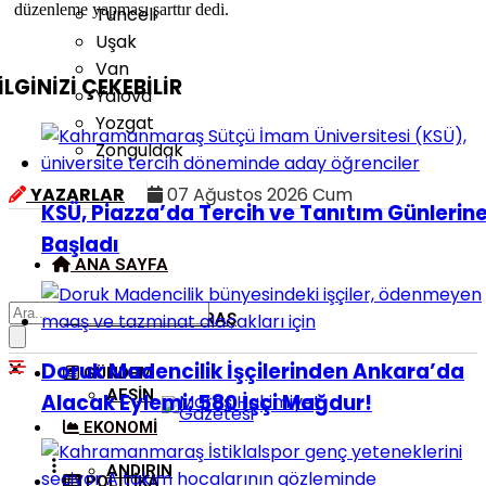
düzenleme yapması şarttır dedi.
Tunceli
Uşak
Van
İLGİNİZİ
ÇEKEBİLİR
Yalova
Yozgat
Zonguldak
YAZARLAR
07 Ağustos 2026 Cum
KSÜ, Piazza’da Tercih ve Tanıtım Günlerin
Başladı
ANA SAYFA
KAHRAMANMARAŞ
Doruk Madencilik İşçilerinden Ankara’da
GÜNDEM
AFŞIN
Alacak Eylemi: 580 İşçi Mağdur!
EKONOMI
ANDIRIN
POLITIKA