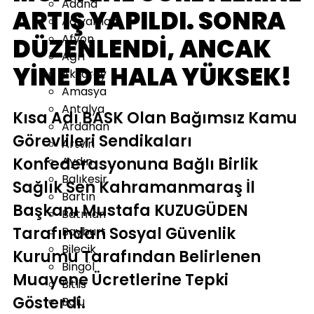
Adana
ARTIŞ YAPILDI. SONRA
Adıyaman
Afyon
DÜZENLENDİ, ANCAK
Ağrı
YİNE DE HALA YÜKSEK!
Aksaray
Amasya
Antalya
Kısa Adı BASK Olan Bağımsız Kamu
Ardahan
Görevlileri Sendikaları
Artvin
Konfederasyonuna Bağlı Birlik
Aydın
Balıkesir
Sağlık Sen Kahramanmaraş İl
Bartın
Başkanı Mustafa KUZUGÜDEN
Batman
Tarafından Sosyal Güvenlik
Bayburt
Bilecik
Kurumu Tarafından Belirlenen
Bingöl
Muayene Ücretlerine Tepki
Bitlis
Gösterdi.
Bolu