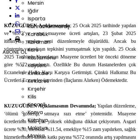
Mersin
Iğdır
Isparta
KUZUGÜDEN Açıklamasında
Kahramanmaraş
; 25 Ocak 2025 tarihinde yapılan
ve %572’ye varan muayene ücreti artışları, 23 Şubat 2025
Karabük
itibarıyla yapılan yeni düzenlemeyle düşürüldü. Ancak bu
Karaman
yöntemin vatandaşın tepkisini yumuşatmak için yapıldı. 25 Ocak
Kars
ABONE OL
2025 Tarihinde Yayınlanan Muayene ücretleri bir önceki döneme
Kastamonu
göre %572 artırılmıştı. Özellikle Bu durum Hastanelerden çok
Kayseri
Eczanelerle Halkı Karşı Karşıya Getirmişti. Çünkü Halkımız Bu
Kırıkkale
Ücretleri Eczaneler üzerinden (İlaçlarını Alırken) Ödemektedir.
Kırklareli
Kırşehir
Kilis
Kocaeli
KUZUGÜDEN Açıklamasının Devamında;
Yapılan düzenleme,
Konya
‘ölümü gösterip, sıtmaya razı etme’ yöntemidir. Muayene
Kütahya
ücretlerinin hâlâ çok yüksek olduğuna dikkat çekiyorum. Asgari
Malatya
ücrete %30, memura %11.54, emekliye %15 zam yapılırken, sağlık
Manisa
hizmetlerinden alınan katkı payına %572 oranında artış yapılmasını