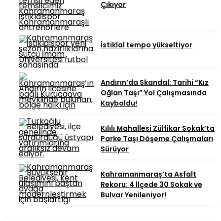
Çıkıyor
İstiklal tempo yükseltiyor
Andırın’da Skandal: Tarihi “Kız
Oğlan Taşı” Yol Çalışmasında
Kayboldu!
Kılılı Mahallesi Zülfikar Sokak’ta
Parke Taşı Döşeme Çalışmaları
Sürüyor
Kahramanmaraş’ta Asfalt
Rekoru: 4 İlçede 30 Sokak ve
Bulvar Yenileniyor!