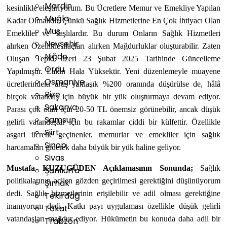
Mardin
kesinlikle eleştiriyorum. Bu Ücretlere Memur ve Emekliye Yapılan
Muğla
Kadar Olmalıdır. Çünkü Sağlık Hizmetlerine En Çok İhtiyacı Olan
Muş
Emekliler ve Yaşlılardır. Bu durum Onların Sağlık Hizmetleri
Nevşehir
alırken Özellikle ilaçları alırken Mağdurluklar oluşturabilir. Zaten
Niğde
Oluşan Tepki üzeri 23 Şubat 2025 Tarihinde Güncelleme
Ordu
Yapılmıştır. Lakin Hala Yüksektir.
Yeni düzenlemeyle muayene
Osmaniye
ücretlerindeki artış yaklaşık %200 oranında düşürülse de, hâlâ
Rize
birçok vatandaş için büyük bir yük oluşturmaya devam ediyor.
Sakarya
Parası çok olan için 20-50 TL önemsiz görünebilir, ancak düşük
Samsun
gelirli vatandaşlar için bu rakamlar ciddi bir külfettir. Özellikle
Siirt
asgari ücretle geçinenler, memurlar ve emekliler için sağlık
Sinop
harcamaları giderek daha büyük bir yük haline geliyor.
Sivas
Mustafa KUZUGÜDEN Açıklamasının Sonunda;
Sağlık
Şanlıurfa
politikalarının acilen gözden geçirilmesi gerektiğini düşünüyorum
Şırnak
dedi.
Sağlık hizmetlerinin erişilebilir ve adil olması gerektiğine
Tekirdağ
inanıyorum dedi. Katkı payı uygulaması özellikle düşük gelirli
Tokat
vatandaşları mağdur ediyor. Hükümetin bu konuda daha adil bir
Trabzon