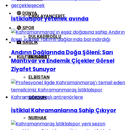
DÜNYA
ÇAĞLAYANCERIT
İstiklalspor yetenek avında
SPOR
DULKADIROĞLU
SAĞLIK
Andırın Dağlarında Doğa Şöleni: Sarı
KÜLTÜR/SANAT
EKINÖZÜ
Mantıvar ve Endemik Çiçekler Görsel
Ziyafet Sunuyor
ELBISTAN
GÖKSUN
İstiklal Kahramanlarına Sahip Çıkıyor
NURHAK