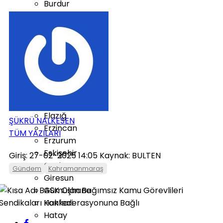
Burdur
Bursa
Çanakkale
Çankırı
Çorum
Denizli
Diyarbakır
Düzce
Edirne
Elazığ
ŞÜKRÜ NALKESEN
Erzincan
TÜM YAZILARI
Erzurum
Eskişehir
Giriş: 27-02-2025 14:05
Kaynak: BULTEN
Gaziantep
Gündem
Kahramanmaraş
Giresun
Gümüşhane
Hakkari
Hatay