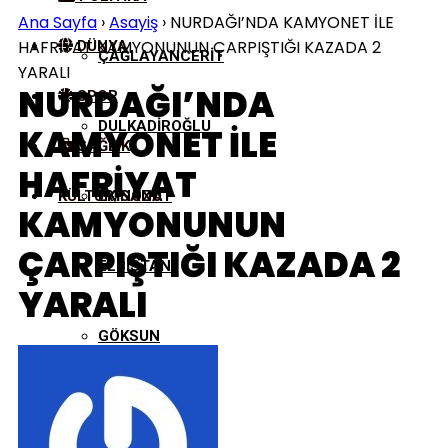
Ana Sayfa
›
Asayiş
›
NURDAĞI’NDA KAMYONET İLE
HAFRİYAT KAMYONUNUN ÇARPIŞTIĞI KAZADA 2
DÜNYA
ÇAĞLAYANCERIT
YARALI
NURDAĞI’NDA
SPOR
DULKADIROĞLU
KAMYONET İLE
SAĞLIK
HAFRİYAT
KÜLTÜR/SANAT
EKINÖZÜ
KAMYONUNUN
ÇARPIŞTIĞI KAZADA 2
ELBISTAN
YARALI
GÖKSUN
NURHAK