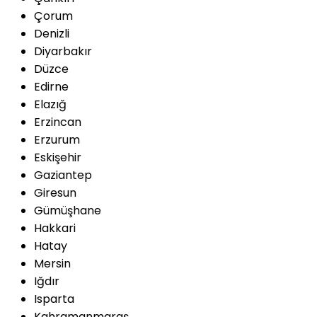
Çorum
Denizli
Diyarbakır
Düzce
Edirne
Elazığ
Erzincan
Erzurum
Eskişehir
Gaziantep
Giresun
Gümüşhane
Hakkari
Hatay
Mersin
Iğdır
Isparta
Kahramanmaraş