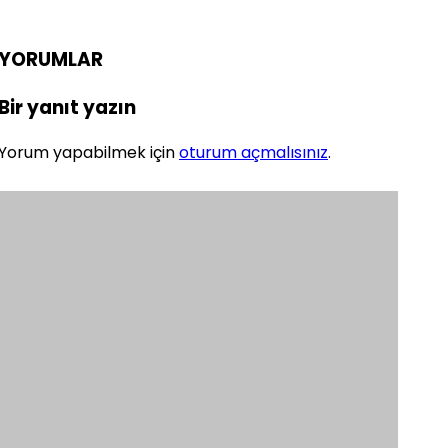
YORUMLAR
Bir yanıt yazın
Yorum yapabilmek için
oturum açmalısınız
.