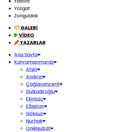
Yalova
Yozgat
Zonguldak
GALERİ
VİDEO
YAZARLAR
Ana Sayfa
Kahramanmaraş
Afşin
Andırın
Çağlayancerit
Dulkadiroğlu
Ekinözü
Elbistan
Göksun
Nurhak
Onikişubat