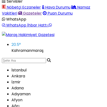
Servisler
Nöbetçi Eczaneler
Hava Durumu
Namaz
Vakitleri
Gazeteler
Puan Durumu
WhatsApp
WhatsApp İhbar Hattı
20.5
°
Kahramanmaraş
İstanbul
Ankara
İzmir
Adana
Adıyaman
Afyon
Ağrı