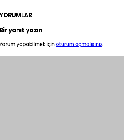
YORUMLAR
Bir yanıt yazın
Yorum yapabilmek için
oturum açmalısınız
.