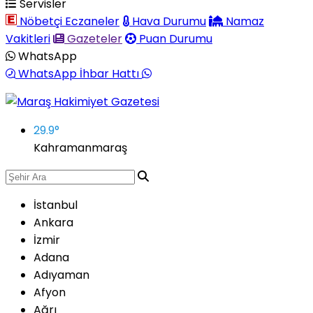
Servisler
Nöbetçi Eczaneler
Hava Durumu
Namaz
Vakitleri
Gazeteler
Puan Durumu
WhatsApp
WhatsApp İhbar Hattı
29.9
°
Kahramanmaraş
İstanbul
Ankara
İzmir
Adana
Adıyaman
Afyon
Ağrı