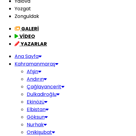
Yalova
Yozgat
Zonguldak
GALERİ
VİDEO
YAZARLAR
Ana Sayfa
Kahramanmaraş
Afşin
Andırın
Çağlayancerit
Dulkadiroğlu
Ekinözü
Elbistan
Göksun
Nurhak
Onikişubat