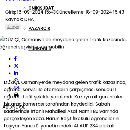
ONIKIŞUBAT
Giriş: 18-09-2024 15:43
Güncelleme: 18-09-2024 15:43
Kaynak: DHA
Asayiş
PAZARCIK
TÜRKOĞLU
DÜZİÇİ, Osmaniye’de meydana gelen trafik kazasında,
öğrenci servisi ile otomobilin çarpışması sonucu 11
öğrenci hafif şekilde yaralandı. Kazaya ait görüntüler
bir araç kamerası tarafından kaydedildi. Sabah
ABONE OL
saatlerinde İrfanlı Mahallesi Asaf Namlı Bulvarı’nda
gerçekleşen kaza, Harun Reşit İlkokulu öğrencilerini
taşıyan Yunus E. yönetimindeki 41 AUF 234 plakalı