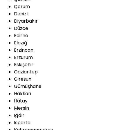
Çorum
Denizli
Diyarbakır
Düzce
Edirne
Elazığ
Erzincan
Erzurum
Eskişehir
Gaziantep
Giresun
Gümüşhane
Hakkari
Hatay
Mersin
Iğdır
Isparta
Kahramanmaraş