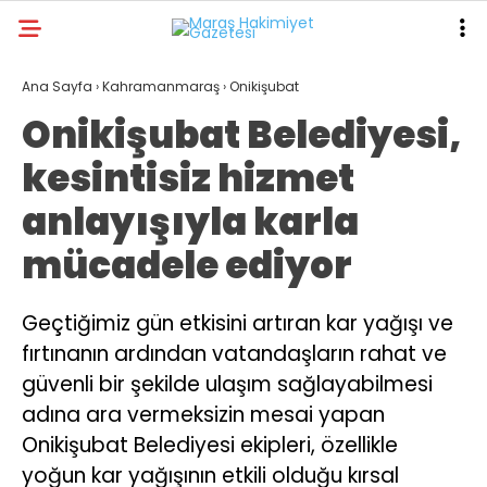
29.4
°
KAHRAMANMARAŞ
Ana Sayfa
›
Kahramanmaraş
›
Onikişubat
Onikişubat Belediyesi,
GALERİ
VİDEO
YAZARLAR
kesintisiz hizmet
ANA SAYFA
anlayışıyla karla
KAHRAMANMARAŞ
mücadele ediyor
GÜNDEM
EKONOMI
Geçtiğimiz gün etkisini artıran kar yağışı ve
fırtınanın ardından vatandaşların rahat ve
POLITIKA
güvenli bir şekilde ulaşım sağlayabilmesi
DÜNYA
adına ara vermeksizin mesai yapan
SPOR
Onikişubat Belediyesi ekipleri, özellikle
yoğun kar yağışının etkili olduğu kırsal
SAĞLIK