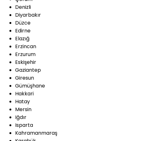
Denizli
Diyarbakır
Düzce
Edirne
Elazığ
Erzincan
Erzurum
Eskişehir
Gaziantep
Giresun
Gümüşhane
Hakkari
Hatay
Mersin
Iğdır
Isparta
Kahramanmaraş
Karabük