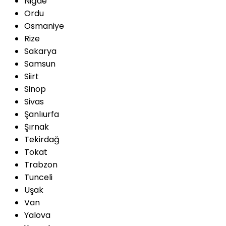
Niğde
Ordu
Osmaniye
Rize
Sakarya
Samsun
Siirt
Sinop
Sivas
Şanlıurfa
Şırnak
Tekirdağ
Tokat
Trabzon
Tunceli
Uşak
Van
Yalova