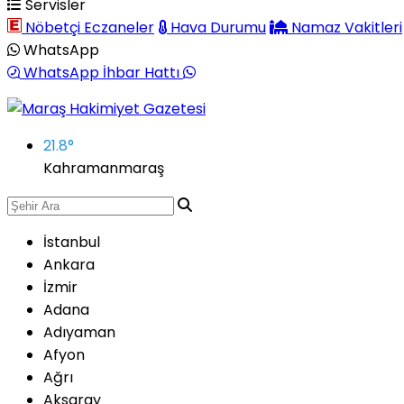
Servisler
Nöbetçi Eczaneler
Hava Durumu
Namaz Vakitleri
WhatsApp
WhatsApp İhbar Hattı
21.8
°
Kahramanmaraş
İstanbul
Ankara
İzmir
Adana
Adıyaman
Afyon
Ağrı
Aksaray