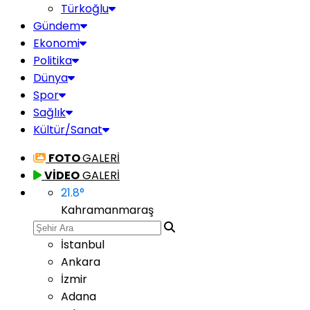
Türkoğlu
Gündem
Ekonomi
Politika
Dünya
Spor
Sağlık
Kültür/Sanat
FOTO
GALERİ
VİDEO
GALERİ
21.8
°
Kahramanmaraş
İstanbul
Ankara
İzmir
Adana