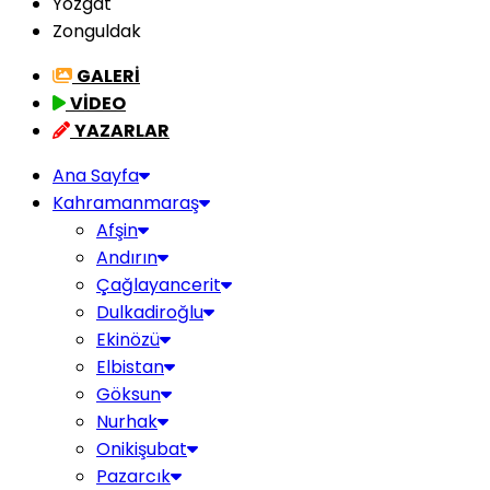
Yozgat
Zonguldak
GALERİ
VİDEO
YAZARLAR
Ana Sayfa
Kahramanmaraş
Afşin
Andırın
Çağlayancerit
Dulkadiroğlu
Ekinözü
Elbistan
Göksun
Nurhak
Onikişubat
Pazarcık