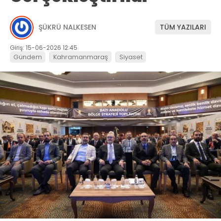
ŞÜKRÜ NALKESEN
TÜM YAZILARI
Giriş: 15-06-2026 12:45
Gündem
Kahramanmaraş
Siyaset