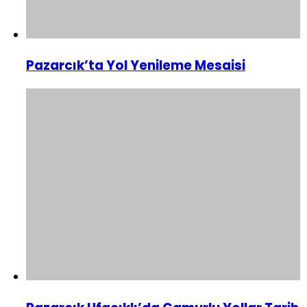
Pazarcık’ta Yol Yenileme Mesaisi