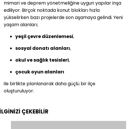
mimari ve deprem yönetmeliğine uygun yapılar inşa
ediliyor. Birçok noktada konut blokları hızla
yükselirken bazı projelerde son aşamaya gelindi. Yeni
yaşam alanları;
yeşil çevre düzenlemesi
,
sosyal donatı alanları
,
okul ve sağlık tesisleri
,
çocuk oyun alanları
ile birlikte planlanarak daha güçlü bir ilçe
oluşturuluyor.
İLGİNİZİ
ÇEKEBİLİR