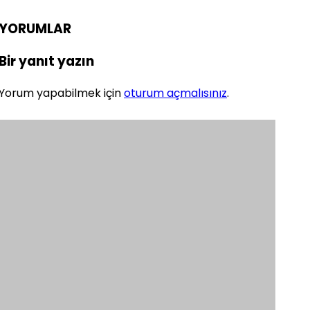
YORUMLAR
Bir yanıt yazın
Yorum yapabilmek için
oturum açmalısınız
.