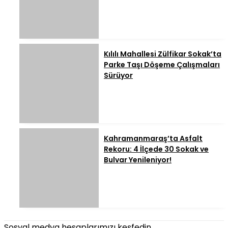
Kılılı Mahallesi Zülfikar Sokak’ta
Parke Taşı Döşeme Çalışmaları
Sürüyor
Kahramanmaraş’ta Asfalt
Rekoru: 4 İlçede 30 Sokak ve
Bulvar Yenileniyor!
Sosyal medya hesaplarımızı keşfedin