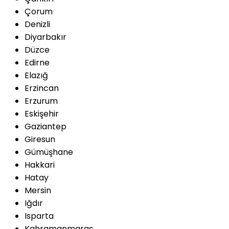
Çorum
Denizli
Diyarbakır
Düzce
Edirne
Elazığ
Erzincan
Erzurum
Eskişehir
Gaziantep
Giresun
Gümüşhane
Hakkari
Hatay
Mersin
Iğdır
Isparta
Kahramanmaraş