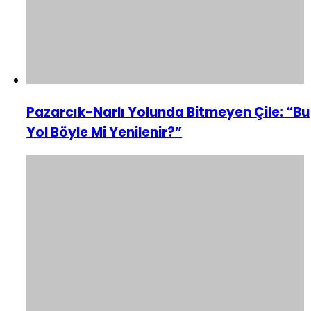
Pazarcık-Narlı Yolunda Bitmeyen Çile: “Bu
Yol Böyle Mi Yenilenir?”