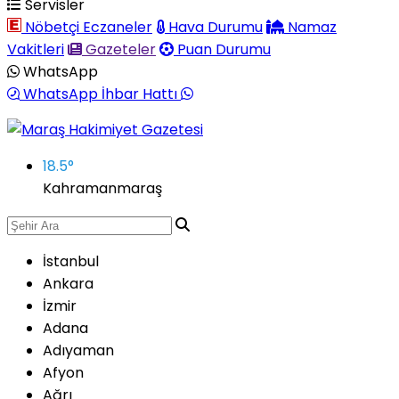
Servisler
Nöbetçi Eczaneler
Hava Durumu
Namaz
Vakitleri
Gazeteler
Puan Durumu
WhatsApp
WhatsApp İhbar Hattı
18.5
°
Kahramanmaraş
İstanbul
Ankara
İzmir
Adana
Adıyaman
Afyon
Ağrı