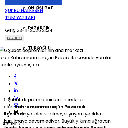
ONIKIŞUBAT
ŞÜKRÜ NALKESEN
TÜM YAZILARI
PAZARCIK
Giriş: 23-11-2025 21:34
Pazarcık
TÜRKOĞLU
6 Şubat depremlerinin ana merkezi
olan
Kahramanmaraş’ın Pazarcık
ilçesinde
yaralar sarılmaya, yaşam yeniden
kurulmaya devam ediyor. Büyük yıkıma uğrayan
ABONE OL