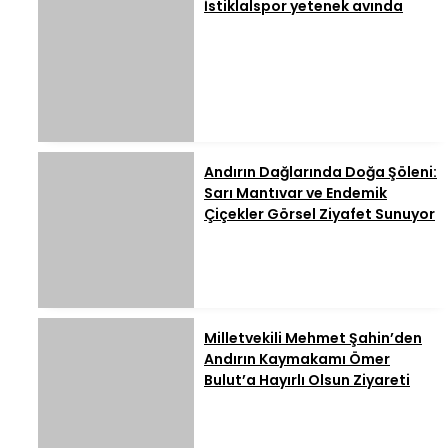
İstiklalspor yetenek avında
Andırın Dağlarında Doğa Şöleni:
Sarı Mantıvar ve Endemik
Çiçekler Görsel Ziyafet Sunuyor
Milletvekili Mehmet Şahin’den
Andırın Kaymakamı Ömer
Bulut’a Hayırlı Olsun Ziyareti