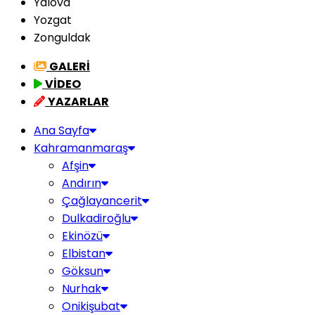
Yalova
Yozgat
Zonguldak
GALERİ
VİDEO
YAZARLAR
Ana Sayfa
Kahramanmaraş
Afşin
Andırın
Çağlayancerit
Dulkadiroğlu
Ekinözü
Elbistan
Göksun
Nurhak
Onikişubat