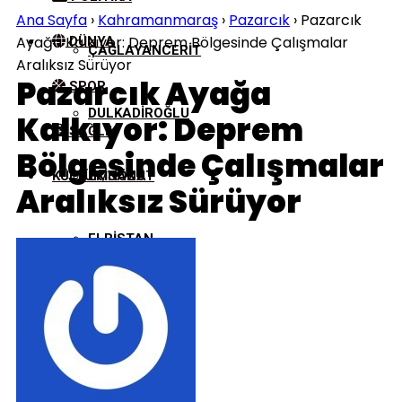
Ana Sayfa
›
Kahramanmaraş
›
Pazarcık
›
Pazarcık
Ayağa Kalkıyor: Deprem Bölgesinde Çalışmalar
DÜNYA
ÇAĞLAYANCERIT
Aralıksız Sürüyor
Pazarcık Ayağa
SPOR
DULKADIROĞLU
Kalkıyor: Deprem
SAĞLIK
Bölgesinde Çalışmalar
KÜLTÜR/SANAT
EKINÖZÜ
Aralıksız Sürüyor
ELBISTAN
GÖKSUN
NURHAK