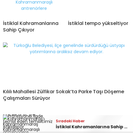
İstiklal Kahramanlarına
İstiklal tempo yükseltiyor
Sahip Çıkıyor
Kılılı Mahallesi Zülfikar Sokak’ta Parke Taşı Döşeme
Çalışmaları Sürüyor
YORUMLAR
Sıradaki Haber
Sıradaki Haber
Sıradaki Haber
Andırın Dağlarında Doğa Şöleni: Sarı Mantıvar ve Endemik Çiçekler Görsel Ziyafet Sunuyor
Doruk Madencilik İşçilerinden Ankara’da Alacak Eylemi: 580 İşçi Mağdur!
İstiklal Kahramanlarına Sahip Çıkıyor
Bir yanıt yazın