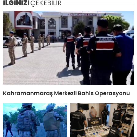
İLGİNİZİ
ÇEKEBİLİR
Kahramanmaraş Merkezli Bahis Operasyonu