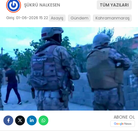
ŞÜKRÜ NALKESEN
TÜM YAZILARI
Giriş: 01-06-2026 15:22
Asayiş
Gündem
Kahramanmaraş
ABONE OL