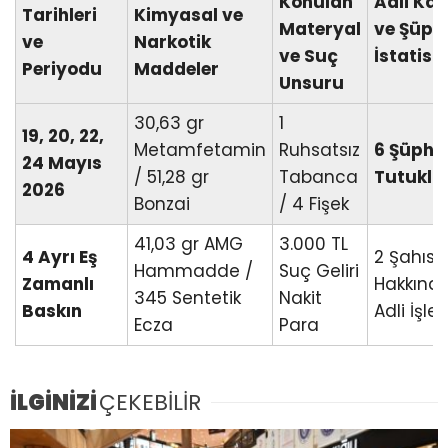
Konulan
Adli Kar
Tarihleri
Kimyasal ve
Materyal
ve Şüphe
ve
Narkotik
ve Suç
İstatisti
Periyodu
Maddeler
Unsuru
30,63 gr
1
19, 20, 22,
Metamfetamin
Ruhsatsız
6 Şüphel
24 Mayıs
/ 51,28 gr
Tabanca
Tutukla
2026
Bonzai
/ 4 Fişek
41,03 gr AMG
3.000 TL
4 Ayrı Eş
2 Şahıs
Hammadde /
Suç Geliri
Zamanlı
Hakkınd
345 Sentetik
Nakit
Baskın
Adli İşle
Ecza
Para
İLGİNİZİ
ÇEKEBİLİR