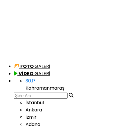
FOTO
GALERİ
VİDEO
GALERİ
30.1
°
Kahramanmaraş
İstanbul
Ankara
İzmir
Adana