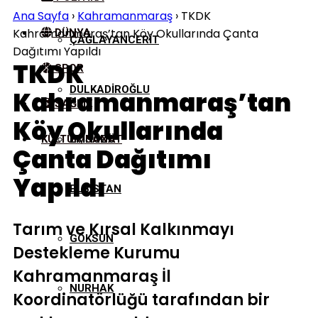
Ana Sayfa
›
Kahramanmaraş
›
TKDK
Kahramanmaraş’tan Köy Okullarında Çanta
DÜNYA
ÇAĞLAYANCERIT
Dağıtımı Yapıldı
TKDK
SPOR
DULKADIROĞLU
Kahramanmaraş’tan
SAĞLIK
Köy Okullarında
KÜLTÜR/SANAT
EKINÖZÜ
Çanta Dağıtımı
Yapıldı
ELBISTAN
Tarım ve Kırsal Kalkınmayı
GÖKSUN
Destekleme Kurumu
Kahramanmaraş İl
NURHAK
Koordinatörlüğü tarafından bir