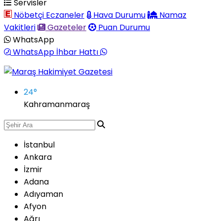
Servisler
Nöbetçi Eczaneler
Hava Durumu
Namaz
Vakitleri
Gazeteler
Puan Durumu
WhatsApp
WhatsApp İhbar Hattı
24
°
Kahramanmaraş
İstanbul
Ankara
İzmir
Adana
Adıyaman
Afyon
Ağrı