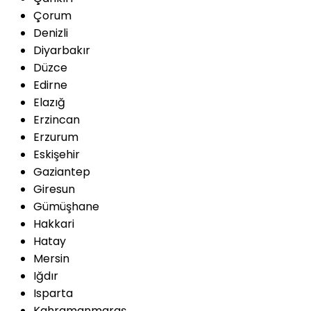
Çorum
Denizli
Diyarbakır
Düzce
Edirne
Elazığ
Erzincan
Erzurum
Eskişehir
Gaziantep
Giresun
Gümüşhane
Hakkari
Hatay
Mersin
Iğdır
Isparta
Kahramanmaraş