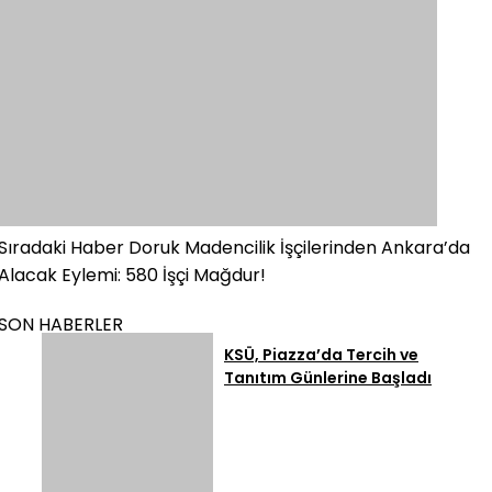
Sıradaki Haber
Doruk Madencilik İşçilerinden Ankara’da
Alacak Eylemi: 580 İşçi Mağdur!
SON HABERLER
KSÜ, Piazza’da Tercih ve
Tanıtım Günlerine Başladı