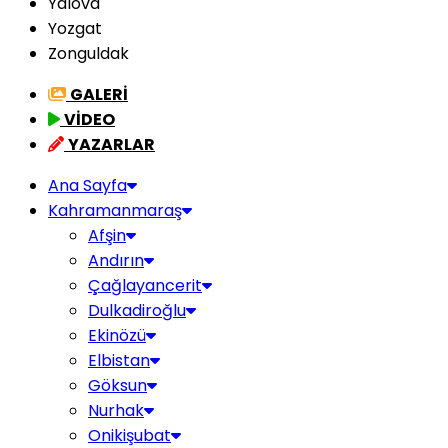
Yalova
Yozgat
Zonguldak
GALERİ
VİDEO
YAZARLAR
Ana Sayfa
Kahramanmaraş
Afşin
Andırın
Çağlayancerit
Dulkadiroğlu
Ekinözü
Elbistan
Göksun
Nurhak
Onikişubat