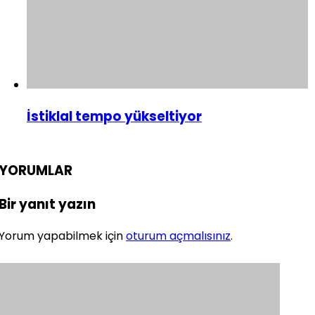
İstiklal tempo yükseltiyor
YORUMLAR
Bir yanıt yazın
Yorum yapabilmek için
oturum açmalısınız
.