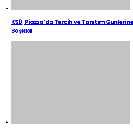
KSÜ, Piazza’da Tercih ve Tanıtım Günlerin
Başladı